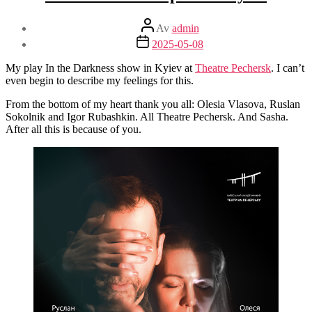
Inläggsförfattare
Av
admin
Inläggsdatum
2025-05-08
My play In the Darkness show in Kyiev at
Theatre Pechersk
. I can’t
even begin to describe my feelings for this.
From the bottom of my heart thank you all: Olesia Vlasova, Ruslan
Sokolnik and Igor Rubashkin. All Theatre Pechersk. And Sasha.
After all this is because of you.