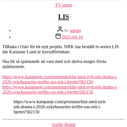
Kategorier
TV-series
LIS
Inläggsförfattare
Av
admin
Inläggsdatum
2025-04-10
Tillbaka i Oslo för ett nytt projekt. NRK har beställt tv-serien LIS
där Karianne Lund är huvudförfattare.
Ska bli så spännande att vara med och skriva norges första
sjukhusserie.
https://www.kampanje.com/premium/klar-med-nytt-nrk-drama-i-
2026-sykehusserier-treffer-oss-rett-i-hjertet/582150
https://www.kampanje.com/premium/klar-med-nytt-nrk-drama-i-
2026-sykehusserier-treffer-oss-rett-i-hjertet/582150
https://www.kampanje.com/premium/klar-med-nytt-
nrk-drama-i-2026-sykehusserier-treffer-oss-rett-i-
hjertet/582150
Kategorier
Audio drama