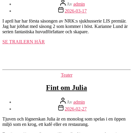
Inläggsförfattare
Av
admin
Inläggsdatum
2026-03-17
I april har har första säsongen av NRK:s sjukhusserie LIS premiär.
Jag har jobbat med säsong 2 som kommer i höst. Karianne Lund är
serien fantastiska huvudförfattare och skapare.
SE TRAILERN HÄR
Kategorier
Teater
Fint om Julia
Inläggsförfattare
Av
admin
Inläggsdatum
2026-02-27
Tjuven och lögnerskan Julia är en monolog som spelas i en öppen
miljö som en krog, ett kafé eller en restaurang.