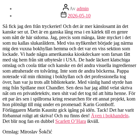
Inläggsförfattare
Av
admin
Inläggsdatum
2026-05-10
Så fick jag den från tryckeriet! Och det är mer känslosamt än det
kanske ser ut. Det är en ganska lång resa i en kärlek till en genre
som nått de här sidorna. Jag, precis som många, läste mycket i det
som nu kallas slukaråldern. Med viss nyfikenhet började jag närma
mig den vuxna bokhyllan hemma och det var en viss sektion som
lockade. Vi hade några amerikanska kioskdeckare som farsan fått
med sig hem från sitt utbytesår i USA. De hade läckert klatschiga
omslag och coola titlar och kanske en del andra visuella ingredienser
som attraherade en tolvåring. Inte som de andra böckerna. Pappa
noterade väl min riktning i bokhyllan och det professionella tog
över, han var ju trots allt bibliotekarie. Med vänlig hand styrde han
mig från Spillane mot Chandler. Sen dess har jag alltid velat skriva
nåt om en privatdetektiv, men shit vad det tog tid att hitta henne. För
ett par års sen i spillrorna kring researchen för ett annat projekt, kom
hon plötsligt till mig under en promenad: Karin Gomboff.
Förläggaren Martin Kaunitz gick igång på idén. Tack! Det har varit
förbannat roligt att skriva! Och nu finns den!
Även i bokhandeln
.
Det blir nog fan en dubbel
Scarlett O’Hara
ikväll.
Omslag: Miroslav Šokčić