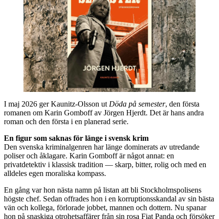
I maj 2026 ger Kaunitz-Olsson ut
Döda på semester
, den första
romanen om Karin Gomboff av Jörgen Hjerdt. Det är hans andra
roman och den första i en planerad serie.
En figur som saknas
för länge
i svensk
krim
Den svenska kriminalgenren har länge dominerats av utredande
poliser och åklagare. Karin Gomboff är något annat: en
privatdetektiv i klassisk tradition — skarp, bitter, rolig och med en
alldeles egen moraliska kompass.
En gång var hon nästa namn på listan att bli Stockholmspolisens
högste chef. Sedan offrades hon i en korruptionsskandal av sin bästa
vän och kollega, förlorade jobbet, mannen och dottern. Nu spanar
hon på snaskiga otrohetsaffärer från sin rosa Fiat Panda och försöker