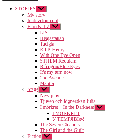
STORIES
Visa
undermeny
My story
In development
Film & TV
Visa
undermeny
LIS
Heajastallan
Taelgia
R.I.P. Henry
With One Eye Open
STHLM Requiem
Blå ögon/Blue Eyes
It’s my turn now
2nd Avenue
Mantra
Stage
Visa
undermeny
New play
Tjuven och lögnerskan Julia
I mörkret – In the Darkness
Visa
undermeny
I MÖRKRET
У ТЕМРЯВІ￼
The Seven Cleaners
The Girl and the Guilt
Fiction
Visa