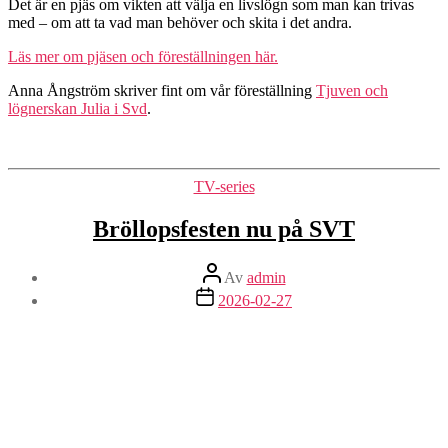
Det är en pjäs om vikten att välja en livslögn som man kan trivas
med – om att ta vad man behöver och skita i det andra.
Läs mer om pjäsen och föreställningen här.
Anna Ångström skriver fint om vår föreställning
Tjuven och
lögnerskan Julia i Svd
.
Kategorier
TV-series
Bröllopsfesten nu på SVT
Inläggsförfattare
Av
admin
Inläggsdatum
2026-02-27