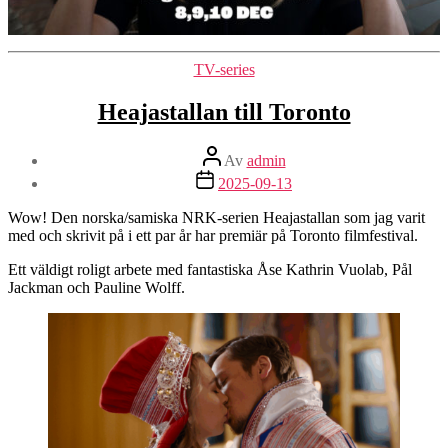
Kategorier
TV-series
Heajastallan till Toronto
Inläggsförfattare
Av
admin
Inläggsdatum
2025-09-13
Wow! Den norska/samiska NRK-serien Heajastallan som jag varit
med och skrivit på i ett par år har premiär på Toronto filmfestival.
Ett väldigt roligt arbete med fantastiska Åse Kathrin Vuolab, Pål
Jackman och Pauline Wolff.