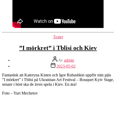
Kategorier
Teater
”I mörkret” i Tblisi och Kiev
Inläggsförfattare
Av
admin
Inläggsdatum
2023-05-02
Fantastisk att Kateryna Kisten och Igor Rubashkin uppför min pjäs
”I mörkret” i Tblisi på Ukrainian Art Festival – Bouquet Kyiv Stage,
senare i höst ska de även spela i Kiev. En ära!
Foto – Yuri Mechetov