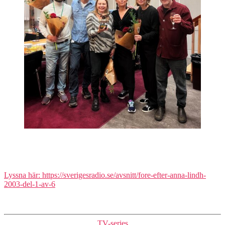
Lyssna här: https://sverigesradio.se/avsnitt/fore-efter-anna-lindh-
2003-del-1-av-6
Kategorier
TV-series