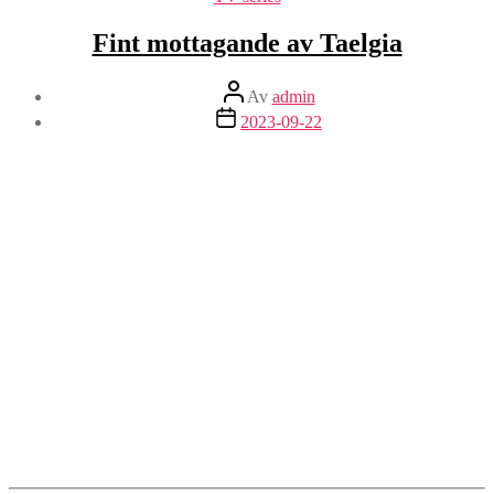
Fint mottagande av Taelgia
Inläggsförfattare
Av
admin
Inläggsdatum
2023-09-22