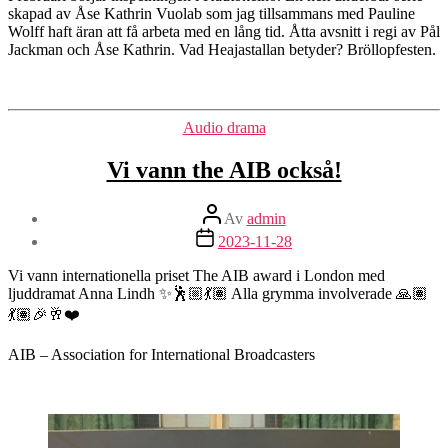
skapad av Åse Kathrin Vuolab som jag tillsammans med Pauline
Wolff haft äran att få arbeta med en lång tid. Åtta avsnitt i regi av Pål
Jackman och Åse Kathrin. Vad Heajastallan betyder? Bröllopfesten.
Kategorier
Audio drama
Vi vann the AIB också!
Inläggsförfattare
Av
admin
Inläggsdatum
2023-11-28
Vi vann internationella priset The AIB award i London med
ljuddramat Anna Lindh ✨🕺🏼💃🏽 Alla grymma involverade 🙏🏽
💃🏽🎉🥂❤️
AIB – Association for International Broadcasters