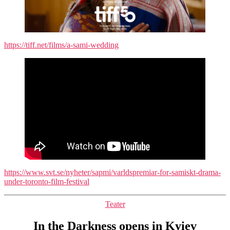
https://tiff.net/films/a-sami-wedding
https://www.svt.se/nyheter/sapmi/varldspremiar-for-samiskt-drama-
under-toronto-film-festival
Kategorier
Teater
In the Darkness opens in Kyiev