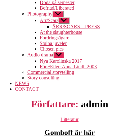
undermeny
Döda på semester
Befriad/Liberated
Photography
Visa
undermeny
Ärr/Scars
Visa
undermeny
ÄRR/SCARS – PRESS
At the slaughterhouse
Fordringsägare
Stulna juveler
Chosen pics
Audio drama
Visa
undermeny
Nya Karolinska 2017
Före/Efter: Anna Lindh 2003
Commercial storytelling
Story consulting
NEWS
CONTACT
Författare:
admin
Kategorier
Litteratur
Gomboff är här