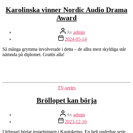
Karolinska vinner Nordic Audio Drama
Award
Inläggsförfattare
Av
admin
Inläggsdatum
2024-05-14
Så många grymma involverade i detta – de allra mest skyldiga står
nämnda på diplomet. Grattis alla!
Kategorier
TV-series
Bröllopet kan börja
Inläggsförfattare
Av
admin
Inläggsdatum
2023-12-16
I februari börjar inspelningen i Kautokeino. En helt underbar serie