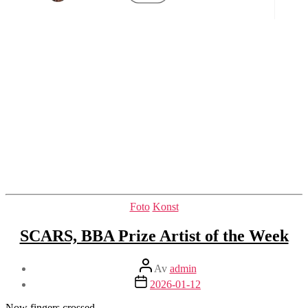
Kategorier
Foto
Konst
SCARS, BBA Prize Artist of the Week
Inläggsförfattare
Av
admin
Inläggsdatum
2026-01-12
Now fingers crossed…