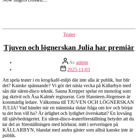
Kategorier
Teater
Tjuven och lögnerskan Julia har premiär
Inläggsförfattare
Av
admin
Inläggsdatum
2025-11-03
Att spela teater i en krog/kafé-miljö där inte alla är publik, hur blir
det? Kanske spännande? Vi gör det nästa vecka på Källarbyn med
sån där silent-disco teknik. Sanna Krepper spelar en monolog som
jag skrivit och Åsa Kalmér regisserar. Geir Hansteen-Jörgensen är
konstnärlig ledare. Välkomna till TJUVEN OCH LÖGNERSKAN
JULIA! Vad händer när en människa slutar fråga om lov och börjar
ta det hon vill ha? Är ärlighet och lydighet överskattat? En lovsång
till självbedrägeriet. En silent-disco-teaterföreställning betyder att du
tar del av föreställningen med hörlurar, mitt i serveringen på
KÄLLARBYN, blandat med andra gäster som alltså kanske inte är
publik.