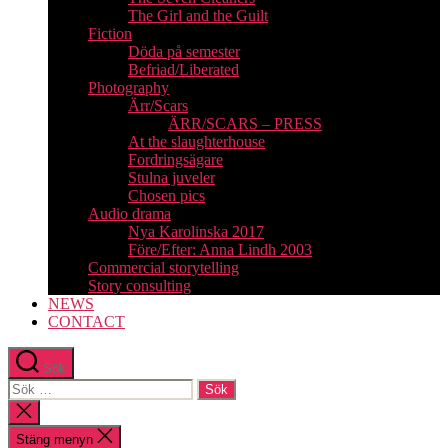
The Girl and the Guilt
Fiction
Döda på semester
Befriad/Liberated
Photography
Ärr/Scars
ÄRR/SCARS – PRESS
At the slaughterhouse
Fordringsägare
Stulna juveler
Chosen pics
Audio drama
Nya Karolinska 2017
Före/Efter: Anna Lindh 2003
Commercial storytelling
Story consulting
NEWS
CONTACT
Sök
Sök
efter:
Stäng
sökningen
Stäng menyn