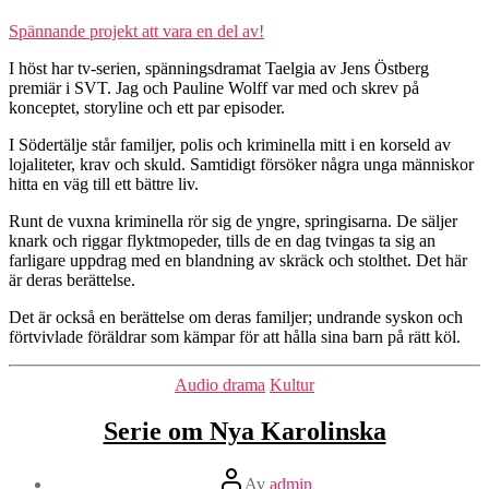
Spännande projekt att vara en del av!
I höst har tv-serien, spänningsdramat Taelgia av Jens Östberg
premiär i SVT. Jag och Pauline Wolff var med och skrev på
konceptet, storyline och ett par episoder.
I Södertälje står familjer, polis och kriminella mitt i en korseld av
lojaliteter, krav och skuld. Samtidigt försöker några unga människor
hitta en väg till ett bättre liv.
Runt de vuxna kriminella rör sig de yngre, springisarna. De säljer
knark och riggar flyktmopeder, tills de en dag tvingas ta sig an
farligare uppdrag med en blandning av skräck och stolthet. Det här
är deras berättelse.
Det är också en berättelse om deras familjer; undrande syskon och
förtvivlade föräldrar som kämpar för att hålla sina barn på rätt köl.
Kategorier
Audio drama
Kultur
Serie om Nya Karolinska
Inläggsförfattare
Av
admin