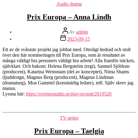
Kategorier
Audio drama
Prix Europa – Anna Lindh
Inläggsförfattare
Av
admin
Inläggsdatum
2023-09-15
Ett av de svåraste projekt jag jobbat med. Otroligt hedrad och stolt
över den här nomineringen till Prix Europa, som är resultatet av
många väldigt bra personers väldigt bra arbete! Alla framför micken,
självklart. Och bakom: Helena Bergström (regi), Samuel Sjöblom
(producent), Katarina Wennstam (del av konceptet), Nima Shams
(ljuddesign, Magnus Berg (producent), Magnus Lindman
(dramaturg), Moa Gammel (konstnärlig ledare), mfl. Själv skrev jag
manus.
Lyssna här:
https://sverigesradio.se/play/avsnitt/2019520
Kategorier
TV-series
Prix Europa – Taelgia