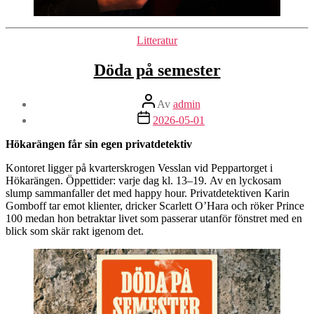
Kategorier
Litteratur
Döda på semester
Inläggsförfattare
Av
admin
Inläggsdatum
2026-05-01
Hökarängen får sin egen privatdetektiv
Kontoret ligger på kvarterskrogen Vesslan vid Peppartorget i
Hökarängen. Öppettider: varje dag kl. 13–19. Av en lyckosam
slump sammanfaller det med happy hour. Privatdetektiven Karin
Gomboff tar emot klienter, dricker Scarlett O’Hara och röker Prince
100 medan hon betraktar livet som passerar utanför fönstret med en
blick som skär rakt igenom det.