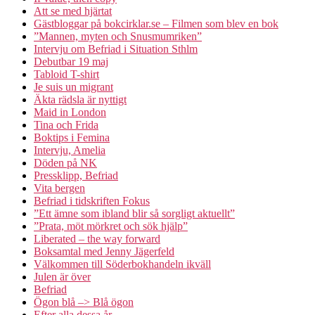
Att se med hjärtat
Gästbloggar på bokcirklar.se – Filmen som blev en bok
”Mannen, myten och Snusmumriken”
Intervju om Befriad i Situation Sthlm
Debutbar 19 maj
Tabloid T-shirt
Je suis un migrant
Äkta rädsla är nyttigt
Maid in London
Tina och Frida
Boktips i Femina
Intervju, Amelia
Döden på NK
Pressklipp, Befriad
Vita bergen
Befriad i tidskriften Fokus
”Ett ämne som ibland blir så sorgligt aktuellt”
”Prata, möt mörkret och sök hjälp”
Liberated – the way forward
Boksamtal med Jenny Jägerfeld
Välkommen till Söderbokhandeln ikväll
Julen är över
Befriad
Ögon blå –> Blå ögon
Efter alla dessa år