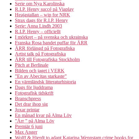
Serie om Nya Karolinska
R.I.P. Henry succé på Viaplay
Heajastallan – wip for NRK
Strax dags för R.I.P. Henry
Serie: Anna Lindh 2003
R.I.P. Henry – officiellt
I mörkret – på svenska och ukrainska
Franska Rosa bandet puffar för ÄRR
ÄRR förlängd på Fotografiska
Artist talk på Fotografiska
ÄRR till Fotografiska Stockholm
Pitch at Berlinale
Bilden och jaget i VERK
”En av Abecitas starkaste”
En värmländsk litteraturhistoria
Dags för ljuddrama
Fotografisk tidskrift
Branschpress
Det drar ihop sig
Joxar printar
En månad kvar på Alma Löv
”Ärr ” på Alma Löv
Premiär 6 juni
Max Anger
Wolff & Hjerdt to adapt Katarina Wennstam crime books for