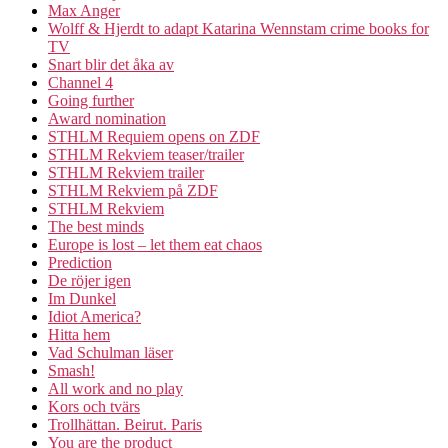
Max Anger
Wolff & Hjerdt to adapt Katarina Wennstam crime books for
TV
Snart blir det åka av
Channel 4
Going further
Award nomination
STHLM Requiem opens on ZDF
STHLM Rekviem teaser/trailer
STHLM Rekviem trailer
STHLM Rekviem på ZDF
STHLM Rekviem
The best minds
Europe is lost – let them eat chaos
Prediction
De röjer igen
Im Dunkel
Idiot America?
Hitta hem
Vad Schulman läser
Smash!
All work and no play
Kors och tvärs
Trollhättan. Beirut. Paris
You are the product