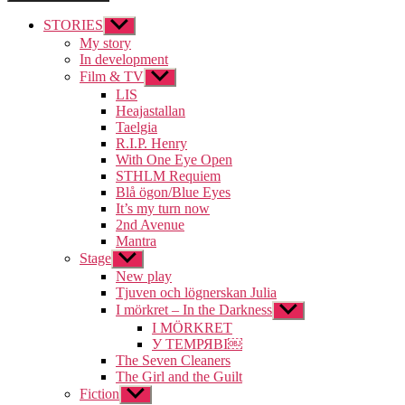
STORIES
Visa
undermeny
My story
In development
Film & TV
Visa
undermeny
LIS
Heajastallan
Taelgia
R.I.P. Henry
With One Eye Open
STHLM Requiem
Blå ögon/Blue Eyes
It’s my turn now
2nd Avenue
Mantra
Stage
Visa
undermeny
New play
Tjuven och lögnerskan Julia
I mörkret – In the Darkness
Visa
undermeny
I MÖRKRET
У ТЕМРЯВІ￼
The Seven Cleaners
The Girl and the Guilt
Fiction
Visa