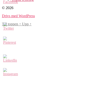
© 2026
Drivs med WordPress
Till toppen
↑
Upp
↑