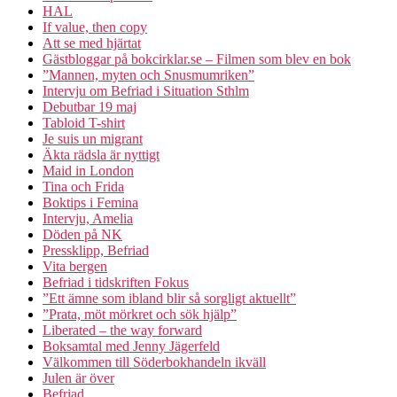
HAL
If value, then copy
Att se med hjärtat
Gästbloggar på bokcirklar.se – Filmen som blev en bok
”Mannen, myten och Snusmumriken”
Intervju om Befriad i Situation Sthlm
Debutbar 19 maj
Tabloid T-shirt
Je suis un migrant
Äkta rädsla är nyttigt
Maid in London
Tina och Frida
Boktips i Femina
Intervju, Amelia
Döden på NK
Pressklipp, Befriad
Vita bergen
Befriad i tidskriften Fokus
”Ett ämne som ibland blir så sorgligt aktuellt”
”Prata, möt mörkret och sök hjälp”
Liberated – the way forward
Boksamtal med Jenny Jägerfeld
Välkommen till Söderbokhandeln ikväll
Julen är över
Befriad