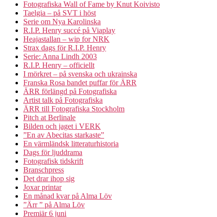
Fotografiska Wall of Fame by Knut Koivisto
Taelgia – på SVT i höst
Serie om Nya Karolinska
R.I.P. Henry succé på Viaplay
Heajastallan – wip for NRK
Strax dags för R.I.P. Henry
Serie: Anna Lindh 2003
R.I.P. Henry – officiellt
I mörkret – på svenska och ukrainska
Franska Rosa bandet puffar för ÄRR
ÄRR förlängd på Fotografiska
Artist talk på Fotografiska
ÄRR till Fotografiska Stockholm
Pitch at Berlinale
Bilden och jaget i VERK
”En av Abecitas starkaste”
En värmländsk litteraturhistoria
Dags för ljuddrama
Fotografisk tidskrift
Branschpress
Det drar ihop sig
Joxar printar
En månad kvar på Alma Löv
”Ärr ” på Alma Löv
Premiär 6 juni