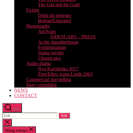
The Girl and the Guilt
Fiction
Döda på semester
Befriad/Liberated
Photography
Ärr/Scars
ÄRR/SCARS – PRESS
At the slaughterhouse
Fordringsägare
Stulna juveler
Chosen pics
Audio drama
Nya Karolinska 2017
Före/Efter: Anna Lindh 2003
Commercial storytelling
Story consulting
NEWS
CONTACT
Sök
Sök
efter:
Stäng
sökningen
Stäng menyn