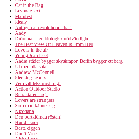
Cat in the Bag
Levande text
Manifest
Idealy
Äntligen är revolutionen här!
Andy
Drömmar – en biologisk nödvändighet
The Best View Of Heaven Is From Hell
Love is in the air
Young Jean Lee!
Andra städer bygger skyskrapor, Berlin bygger ett berg
Ut med alla saker
Andrew McConnell
Sleeping beauty
Vem vill leka med mig!
Action Outdoor Studio
Betraktarens öga
Lovers are strangers
Som man känner sig
Nicotiana
Den bortglömda rösten!
Hund i snor
Bästa ciggen
Don’t Vote