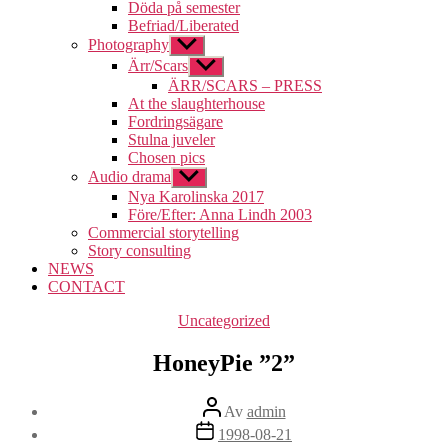
undermeny
Döda på semester
Befriad/Liberated
Photography
Visa
undermeny
Ärr/Scars
Visa
undermeny
ÄRR/SCARS – PRESS
At the slaughterhouse
Fordringsägare
Stulna juveler
Chosen pics
Audio drama
Visa
undermeny
Nya Karolinska 2017
Före/Efter: Anna Lindh 2003
Commercial storytelling
Story consulting
NEWS
CONTACT
Kategorier
Uncategorized
HoneyPie ”2”
Inläggsförfattare
Av
admin
Inläggsdatum
1998-08-21