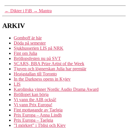
←
Dikter i FiB
→
Mantra
ARKIV
Gomboff är här
Döda på semester
Sjukhusserien LIS på NRK
Fint om Julia
Bröllopsfesten nu på SVT
SCARS, BBA Prize Artist of the Week
Tjuven och lögnerskan Julia har premiär
Heajastallan till Toronto
In the Darkness opens in Kyiev
LIS
Karolinska vinner Nordic Audio Drama Award
Bröllopet kan börja
Vi vann the AIB också!
Vi vann Prix Europa!
Fint mottagande av Taelgia
Prix Europa – Anna Lindh
Prix Europa – Taelgia
”I mörkret” i Tblisi och Kiev