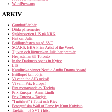
WordPress.org
ARKIV
Gomboff är här
Döda på semester
Sjukhusserien LIS på NRK
Fint om Julia
Bröllopsfesten nu på SVT
SCARS, BBA Prize Artist of the Week
Tjuven och lögnerskan Julia har premiär
Heajastallan till Toronto
In the Darkness opens in Kyiev
LIS
Karolinska vinner Nordic Audio Drama Award
Bröllopet kan börja
Vi vann the AIB också!
Vi vann Prix Europa!
Fint mottagande av Taelgia
Prix Europa – Anna Lindh
Prix Europa – Taelgia
”I mörkret” i Tblisi och Kiev
Fotografiska Wall of Fame by Knut Koivisto
Taelgia – på SVT i höst