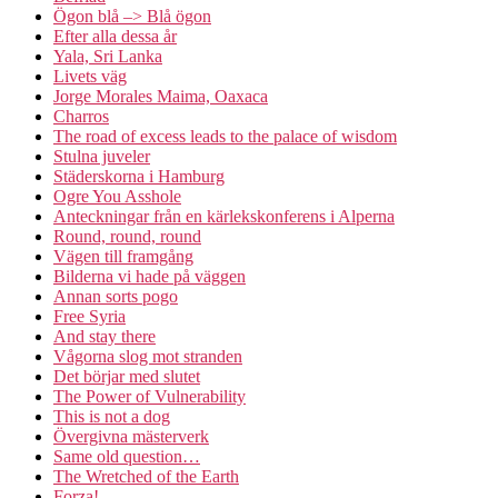
Ögon blå –> Blå ögon
Efter alla dessa år
Yala, Sri Lanka
Livets väg
Jorge Morales Maima, Oaxaca
Charros
The road of excess leads to the palace of wisdom
Stulna juveler
Städerskorna i Hamburg
Ogre You Asshole
Anteckningar från en kärlekskonferens i Alperna
Round, round, round
Vägen till framgång
Bilderna vi hade på väggen
Annan sorts pogo
Free Syria
And stay there
Vågorna slog mot stranden
Det börjar med slutet
The Power of Vulnerability
This is not a dog
Övergivna mästerverk
Same old question…
The Wretched of the Earth
Forza!