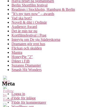
Halva priset på sjömansbarn
Berlin Shortfilm festival
Readings i Stockholm, Hamburg & Berlin
”It’s my turn now” – awards
Vad ska bort?
Novell & dikt i Ordinär
Audience Award
Det är min tur nu
Kortfilmsfestival i Prag
Intervju om De sju Städerskorna
Dramaten gör rent hus
Flickan och skulden
Mantra
HoneyPie ”2”
Dikter i FiB
Suzanns Diamanter
Smash Hit Wonders
Meta
Logga in
Flöde för inlägg
Flöde för kommentarer
WordPress.org