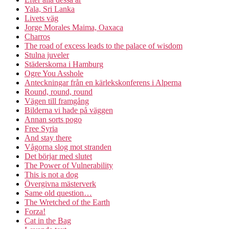
Yala, Sri Lanka
Livets väg
Jorge Morales Maima, Oaxaca
Charros
The road of excess leads to the palace of wisdom
Stulna juveler
Städerskorna i Hamburg
Ogre You Asshole
Anteckningar från en kärlekskonferens i Alperna
Round, round, round
Vägen till framgång
Bilderna vi hade på väggen
Annan sorts pogo
Free Syria
And stay there
Vågorna slog mot stranden
Det börjar med slutet
The Power of Vulnerability
This is not a dog
Övergivna mästerverk
Same old question…
The Wretched of the Earth
Forza!
Cat in the Bag