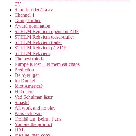
TV
Snart blir det åka av
Channel 4
Going further
Award nomination
STHLM Requiem opens on ZDF
STHLM Rekviem teaser/trailer
STHLM Rekviem trailer
STHLM Rekviem på ZDF
STHLM Rekviem
The best minds
Europe is lost – let them eat chaos
Prediction
De röjer igen
Im Dunkel
Idiot America?
Hitta hem
Vad Schulman läser
Smash!
All work and no play
Kors och tvärs
Trollhättan. Beirut. Paris
You are the product
HAL
If value, then copy