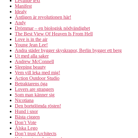
Levande text
Manifest
Idealy
Äntligen är revolutionen här!
Andy
Drömmar – en biologisk nödvändighet
The Best View Of Heaven Is From Hell
Love is in the air
Young Jean Lee!
Andra städer bygger skyskrapor, Berlin bygger ett berg
Ut med alla saker
Andrew McConnell
Sleeping beauty
Vem vill leka med mig!
Action Outdoor Studio
Betraktarens öga
Lovers are strangers
Som man känner sig
Nicotiana
Den bortglömda rösten!
Hund i snor
Bästa ciggen
Don’t Vote
Älska Lego
Don’t trust Architects