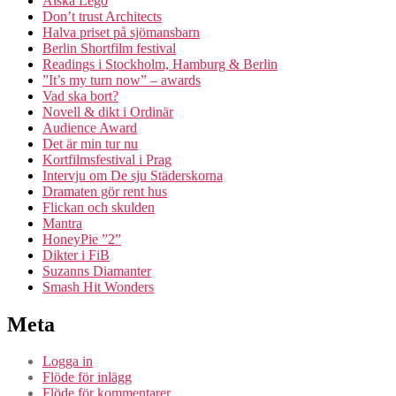
Älska Lego
Don’t trust Architects
Halva priset på sjömansbarn
Berlin Shortfilm festival
Readings i Stockholm, Hamburg & Berlin
”It’s my turn now” – awards
Vad ska bort?
Novell & dikt i Ordinär
Audience Award
Det är min tur nu
Kortfilmsfestival i Prag
Intervju om De sju Städerskorna
Dramaten gör rent hus
Flickan och skulden
Mantra
HoneyPie ”2”
Dikter i FiB
Suzanns Diamanter
Smash Hit Wonders
Meta
Logga in
Flöde för inlägg
Flöde för kommentarer