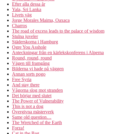
Efter alla dessa år
Yala, Sri Lanka
Livets väg
Jorge Morales Maima, Oaxaca
Charros
The road of excess leads to the palace of wisdom
Stulna juveler
Städerskorna i Hamburg
Ogre You Asshole
Anteckningar från en kärlekskonferens i Alperna
Round, round, round
Vägen till framgång
Bilderna vi hade på väggen
Annan sorts pogo
Free Syria
And stay there
Vågorna slog mot stranden
Det börjar med slutet
The Power of Vulnerability
This is not a dog
Övergivna mästerverk
Same old question…
The Wretched of the Earth
Forza!
Cat in the Bag