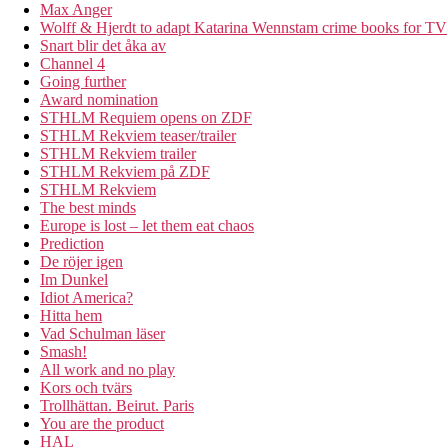
Max Anger
Wolff & Hjerdt to adapt Katarina Wennstam crime books for TV
Snart blir det åka av
Channel 4
Going further
Award nomination
STHLM Requiem opens on ZDF
STHLM Rekviem teaser/trailer
STHLM Rekviem trailer
STHLM Rekviem på ZDF
STHLM Rekviem
The best minds
Europe is lost – let them eat chaos
Prediction
De röjer igen
Im Dunkel
Idiot America?
Hitta hem
Vad Schulman läser
Smash!
All work and no play
Kors och tvärs
Trollhättan. Beirut. Paris
You are the product
HAL