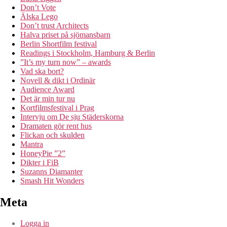
Don’t Vote
Älska Lego
Don’t trust Architects
Halva priset på sjömansbarn
Berlin Shortfilm festival
Readings i Stockholm, Hamburg & Berlin
”It’s my turn now” – awards
Vad ska bort?
Novell & dikt i Ordinär
Audience Award
Det är min tur nu
Kortfilmsfestival i Prag
Intervju om De sju Städerskorna
Dramaten gör rent hus
Flickan och skulden
Mantra
HoneyPie ”2”
Dikter i FiB
Suzanns Diamanter
Smash Hit Wonders
Meta
Logga in