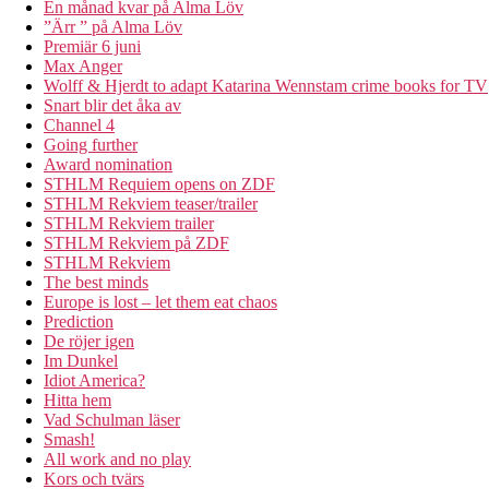
En månad kvar på Alma Löv
”Ärr ” på Alma Löv
Premiär 6 juni
Max Anger
Wolff & Hjerdt to adapt Katarina Wennstam crime books for TV
Snart blir det åka av
Channel 4
Going further
Award nomination
STHLM Requiem opens on ZDF
STHLM Rekviem teaser/trailer
STHLM Rekviem trailer
STHLM Rekviem på ZDF
STHLM Rekviem
The best minds
Europe is lost – let them eat chaos
Prediction
De röjer igen
Im Dunkel
Idiot America?
Hitta hem
Vad Schulman läser
Smash!
All work and no play
Kors och tvärs