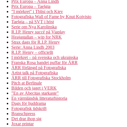
Prix Europa – Anna Lindh
Prix Europa – Taelgia
”I mörkret” i Tblisi och Kiev
Fotografiska Wall of Fame by Knut Koivisto
Taelgia – på SVT i höst
Serie om Nya Karolinska
R.I.P. Henry succé på Viaplay
Heajastallan – wip for NRK
Strax dags för R.I.P. Henry
Serie: Anna Lindh 2003
R.I.P. Henry – officiellt
I mörkret – på svenska och ukrainska
Franska Rosa bandet puffar för ÄRR
ÄRR förlängd på Fotografiska
Artist talk på Fotografiska
ÄRR till Fotografiska Stockholm
Pitch at Berlinale
Bilden och jaget i VERK
”En av Abecitas starkaste”
En värmländsk litteraturhistoria
Dags för ljuddrama
Fotografisk tidskrift
Branschpress
Det drar ihop sig
Joxar printar