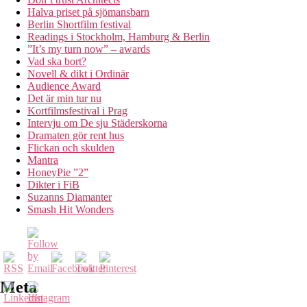
Halva priset på sjömansbarn
Berlin Shortfilm festival
Readings i Stockholm, Hamburg & Berlin
”It’s my turn now” – awards
Vad ska bort?
Novell & dikt i Ordinär
Audience Award
Det är min tur nu
Kortfilmsfestival i Prag
Intervju om De sju Städerskorna
Dramaten gör rent hus
Flickan och skulden
Mantra
HoneyPie ”2”
Dikter i FiB
Suzanns Diamanter
Smash Hit Wonders
Meta