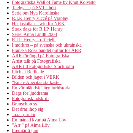
Fotografiska Wall of Fame by Knut Koivisto
Taelgia – på SVT i höst
Serie om Nya Karolinska
R.I.P. Henry succé på Viaplay
Heajastallan – wip for NRK
Strax dags för R.I.P. Henry
Serie: Anna Lindh 2003
R.I.P. Henry – officiellt
I mörkret – på svenska och ukrainska
Franska Rosa bandet puffar för ÄRR
ÄRR förlängd på Fotografiska
Artist talk på Fotografiska
ÄRR till Fotografiska Stockholm
Pitch at Berlinale
Bilden och jaget i VERK
”En av Abecitas starkaste”
En värmländsk litteraturhistoria
Dags för ljuddrama
Fotografisk tidskrift
Branschpress
Det drar ihop sig
Joxar printar
En månad kvar på Alma Löv
”Ärr ” på Alma Löv
Premiär 6 juni