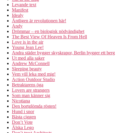
Levande text
Manifest
Idealy
Äntligen är revolutionen här!
Andy
Drömmar – en biologisk nödvändighet
The Best View Of Heaven Is From Hell
Love is in the air
Young Jean Lee!
Andra städer bygger skyskrapor, Berlin bygger ett berg
Ut med alla saker
Andrew McConnell
Sleeping beauty
Vem vill leka med mig!
Action Outdoor Studio
Betraktarens öga
Lovers are strangers
Som man känner sig
Nicotiana
Den bortglömda rösten!
Hund i snor
Bästa ciggen
Don’t Vote
Älska Lego
Don’t trust Architects