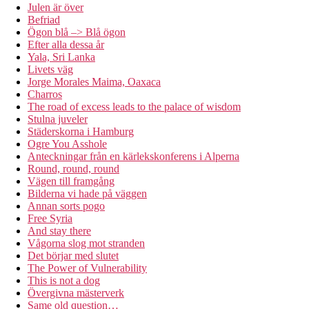
Julen är över
Befriad
Ögon blå –> Blå ögon
Efter alla dessa år
Yala, Sri Lanka
Livets väg
Jorge Morales Maima, Oaxaca
Charros
The road of excess leads to the palace of wisdom
Stulna juveler
Städerskorna i Hamburg
Ogre You Asshole
Anteckningar från en kärlekskonferens i Alperna
Round, round, round
Vägen till framgång
Bilderna vi hade på väggen
Annan sorts pogo
Free Syria
And stay there
Vågorna slog mot stranden
Det börjar med slutet
The Power of Vulnerability
This is not a dog
Övergivna mästerverk
Same old question…