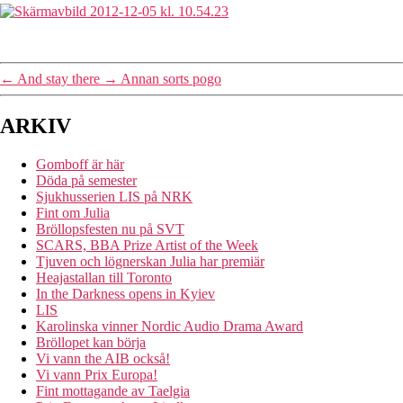
←
And stay there
→
Annan sorts pogo
ARKIV
Gomboff är här
Döda på semester
Sjukhusserien LIS på NRK
Fint om Julia
Bröllopsfesten nu på SVT
SCARS, BBA Prize Artist of the Week
Tjuven och lögnerskan Julia har premiär
Heajastallan till Toronto
In the Darkness opens in Kyiev
LIS
Karolinska vinner Nordic Audio Drama Award
Bröllopet kan börja
Vi vann the AIB också!
Vi vann Prix Europa!
Fint mottagande av Taelgia