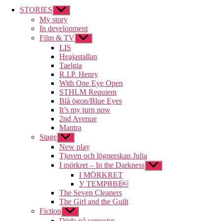
STORIES
Visa
undermeny
My story
In development
Film & TV
Visa
undermeny
LIS
Heajastallan
Taelgia
R.I.P. Henry
With One Eye Open
STHLM Requiem
Blå ögon/Blue Eyes
It’s my turn now
2nd Avenue
Mantra
Stage
Visa
undermeny
New play
Tjuven och lögnerskan Julia
I mörkret – In the Darkness
Visa
undermeny
I MÖRKRET
У ТЕМРЯВІ￼
The Seven Cleaners
The Girl and the Guilt
Fiction
Visa
undermeny
Döda på semester