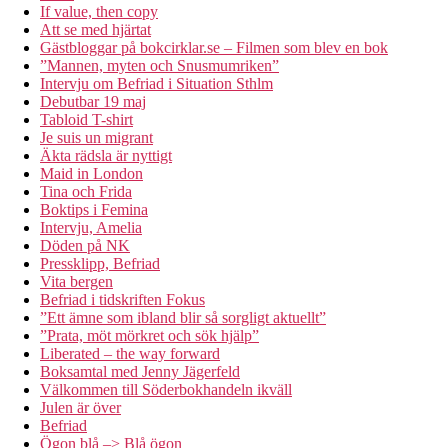
If value, then copy
Att se med hjärtat
Gästbloggar på bokcirklar.se – Filmen som blev en bok
”Mannen, myten och Snusmumriken”
Intervju om Befriad i Situation Sthlm
Debutbar 19 maj
Tabloid T-shirt
Je suis un migrant
Äkta rädsla är nyttigt
Maid in London
Tina och Frida
Boktips i Femina
Intervju, Amelia
Döden på NK
Pressklipp, Befriad
Vita bergen
Befriad i tidskriften Fokus
”Ett ämne som ibland blir så sorgligt aktuellt”
”Prata, möt mörkret och sök hjälp”
Liberated – the way forward
Boksamtal med Jenny Jägerfeld
Välkommen till Söderbokhandeln ikväll
Julen är över
Befriad
Ögon blå –> Blå ögon