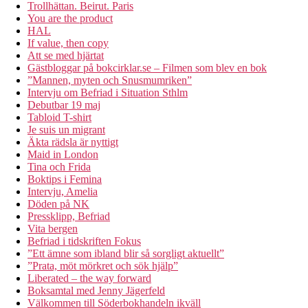
Trollhättan. Beirut. Paris
You are the product
HAL
If value, then copy
Att se med hjärtat
Gästbloggar på bokcirklar.se – Filmen som blev en bok
”Mannen, myten och Snusmumriken”
Intervju om Befriad i Situation Sthlm
Debutbar 19 maj
Tabloid T-shirt
Je suis un migrant
Äkta rädsla är nyttigt
Maid in London
Tina och Frida
Boktips i Femina
Intervju, Amelia
Döden på NK
Pressklipp, Befriad
Vita bergen
Befriad i tidskriften Fokus
”Ett ämne som ibland blir så sorgligt aktuellt”
”Prata, möt mörkret och sök hjälp”
Liberated – the way forward
Boksamtal med Jenny Jägerfeld
Välkommen till Söderbokhandeln ikväll