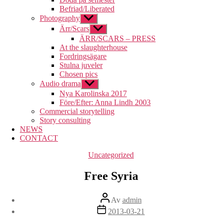
Befriad/Liberated
Photography
Visa
undermeny
Ärr/Scars
Visa
undermeny
ÄRR/SCARS – PRESS
At the slaughterhouse
Fordringsägare
Stulna juveler
Chosen pics
Audio drama
Visa
undermeny
Nya Karolinska 2017
Före/Efter: Anna Lindh 2003
Commercial storytelling
Story consulting
NEWS
CONTACT
Kategorier
Uncategorized
Free Syria
Inläggsförfattare
Av
admin
Inläggsdatum
2013-03-21