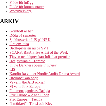
Flöde för inlägg
Flöde för kommentarer
WordPress.org
ARKIV
Gomboff är här
Döda på semester
Sjukhusserien LIS på NRK
Fint om Julia
Bröllopsfesten nu på SVT
SCARS, BBA Prize Artist of the Week
Tjuven och lögnerskan Julia har premiär
Heajastallan till Toronto
In the Darkness opens in Kyiev
LIS
Karolinska vinner Nordic Audio Drama Award
Bröllopet kan börja
Vi vann the AIB också!
Vi vann Prix Europa!
Fint mottagande av Taelgia
Prix Europa – Anna Lindh
Prix Europa – Taelgia
”I mörkret” i Tblisi och Kiev