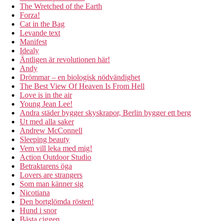
The Wretched of the Earth
Forza!
Cat in the Bag
Levande text
Manifest
Idealy
Äntligen är revolutionen här!
Andy
Drömmar – en biologisk nödvändighet
The Best View Of Heaven Is From Hell
Love is in the air
Young Jean Lee!
Andra städer bygger skyskrapor, Berlin bygger ett berg
Ut med alla saker
Andrew McConnell
Sleeping beauty
Vem vill leka med mig!
Action Outdoor Studio
Betraktarens öga
Lovers are strangers
Som man känner sig
Nicotiana
Den bortglömda rösten!
Hund i snor
Bästa ciggen