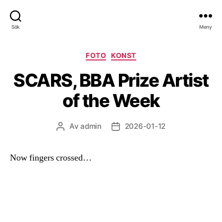
Sök
Meny
Kategorier
FOTO
KONST
SCARS, BBA Prize Artist
of the Week
Av
admin
2026-01-12
Inläggsförfattare
Inläggsdatum
Now fingers crossed…