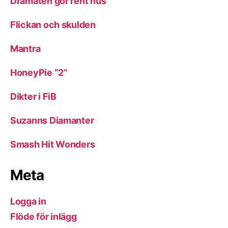
Dramaten gör rent hus
Flickan och skulden
Mantra
HoneyPie ”2”
Dikter i FiB
Suzanns Diamanter
Smash Hit Wonders
Meta
Logga in
Flöde för inlägg