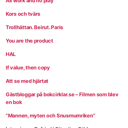
All work and no play
Kors och tvärs
Trollhättan. Beirut. Paris
You are the product
HAL
If value, then copy
Att se med hjärtat
Gästbloggar på bokcirklar.se – Filmen som blev
en bok
”Mannen, myten och Snusmumriken”