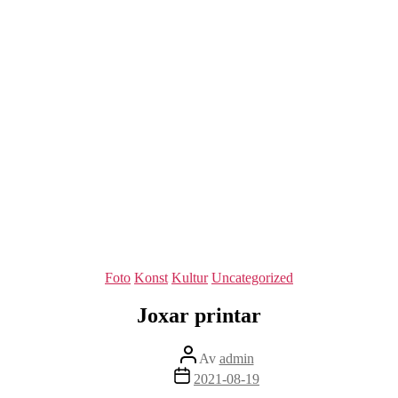
Kategorier
Foto
Konst
Kultur
Uncategorized
Joxar printar
Inläggsförfattare
Av
admin
Inläggsdatum
2021-08-19