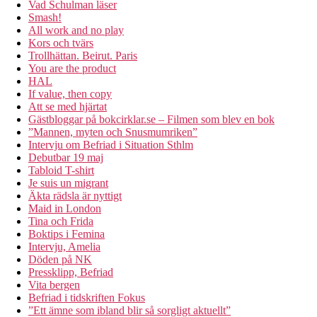
Vad Schulman läser
Smash!
All work and no play
Kors och tvärs
Trollhättan. Beirut. Paris
You are the product
HAL
If value, then copy
Att se med hjärtat
Gästbloggar på bokcirklar.se – Filmen som blev en bok
”Mannen, myten och Snusmumriken”
Intervju om Befriad i Situation Sthlm
Debutbar 19 maj
Tabloid T-shirt
Je suis un migrant
Äkta rädsla är nyttigt
Maid in London
Tina och Frida
Boktips i Femina
Intervju, Amelia
Döden på NK
Pressklipp, Befriad
Vita bergen
Befriad i tidskriften Fokus
”Ett ämne som ibland blir så sorgligt aktuellt”