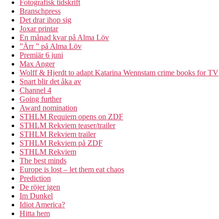
Fotografisk tidskrift
Branschpress
Det drar ihop sig
Joxar printar
En månad kvar på Alma Löv
”Ärr ” på Alma Löv
Premiär 6 juni
Max Anger
Wolff & Hjerdt to adapt Katarina Wennstam crime books for TV
Snart blir det åka av
Channel 4
Going further
Award nomination
STHLM Requiem opens on ZDF
STHLM Rekviem teaser/trailer
STHLM Rekviem trailer
STHLM Rekviem på ZDF
STHLM Rekviem
The best minds
Europe is lost – let them eat chaos
Prediction
De röjer igen
Im Dunkel
Idiot America?
Hitta hem