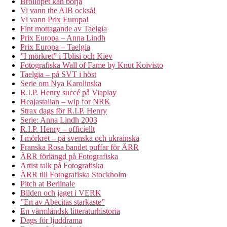
Bröllopet kan börja
Vi vann the AIB också!
Vi vann Prix Europa!
Fint mottagande av Taelgia
Prix Europa – Anna Lindh
Prix Europa – Taelgia
”I mörkret” i Tblisi och Kiev
Fotografiska Wall of Fame by Knut Koivisto
Taelgia – på SVT i höst
Serie om Nya Karolinska
R.I.P. Henry succé på Viaplay
Heajastallan – wip for NRK
Strax dags för R.I.P. Henry
Serie: Anna Lindh 2003
R.I.P. Henry – officiellt
I mörkret – på svenska och ukrainska
Franska Rosa bandet puffar för ÄRR
ÄRR förlängd på Fotografiska
Artist talk på Fotografiska
ÄRR till Fotografiska Stockholm
Pitch at Berlinale
Bilden och jaget i VERK
”En av Abecitas starkaste”
En värmländsk litteraturhistoria
Dags för ljuddrama