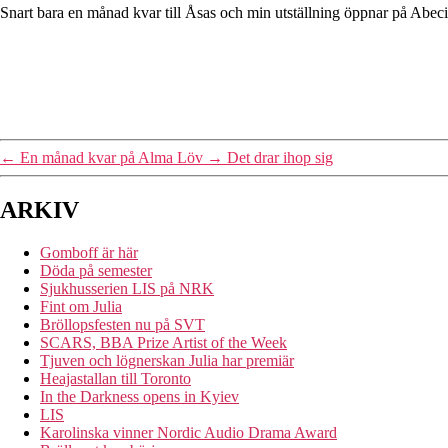
Snart bara en månad kvar till Åsas och min utställning öppnar på Abecit
←
En månad kvar på Alma Löv
→
Det drar ihop sig
ARKIV
Gomboff är här
Döda på semester
Sjukhusserien LIS på NRK
Fint om Julia
Bröllopsfesten nu på SVT
SCARS, BBA Prize Artist of the Week
Tjuven och lögnerskan Julia har premiär
Heajastallan till Toronto
In the Darkness opens in Kyiev
LIS
Karolinska vinner Nordic Audio Drama Award