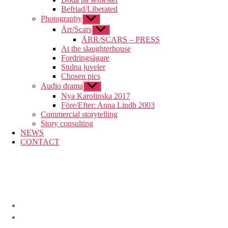
Befriad/Liberated
Photography
Visa
undermeny
Ärr/Scars
Visa
undermeny
ÄRR/SCARS – PRESS
At the slaughterhouse
Fordringsägare
Stulna juveler
Chosen pics
Audio drama
Visa
undermeny
Nya Karolinska 2017
Före/Efter: Anna Lindh 2003
Commercial storytelling
Story consulting
NEWS
CONTACT