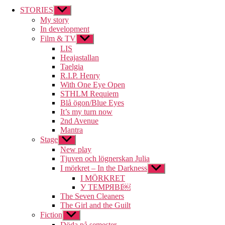
STORIES
Visa
undermeny
My story
In development
Film & TV
Visa
undermeny
LIS
Heajastallan
Taelgia
R.I.P. Henry
With One Eye Open
STHLM Requiem
Blå ögon/Blue Eyes
It’s my turn now
2nd Avenue
Mantra
Stage
Visa
undermeny
New play
Tjuven och lögnerskan Julia
I mörkret – In the Darkness
Visa
undermeny
I MÖRKRET
У ТЕМРЯВІ￼
The Seven Cleaners
The Girl and the Guilt
Fiction
Visa
undermeny
Döda på semester