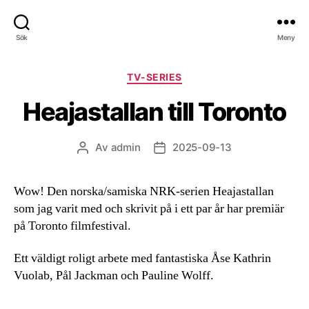
Sök
Meny
Kategorier
TV-SERIES
Heajastallan till Toronto
Av
admin
2025-09-13
Inläggsförfattare
Inläggsdatum
Wow! Den norska/samiska NRK-serien Heajastallan
som jag varit med och skrivit på i ett par år har premiär
på Toronto filmfestival.
Ett väldigt roligt arbete med fantastiska Åse Kathrin
Vuolab, Pål Jackman och Pauline Wolff.