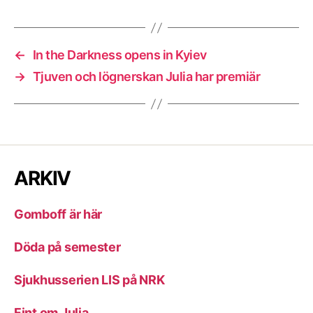
←
In the Darkness opens in Kyiev
→
Tjuven och lögnerskan Julia har premiär
ARKIV
Gomboff är här
Döda på semester
Sjukhusserien LIS på NRK
Fint om Julia