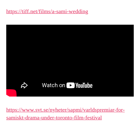
https://tiff.net/films/a-sami-wedding
https://www.svt.se/nyheter/sapmi/varldspremiar-for-
samiskt-drama-under-toronto-film-festival