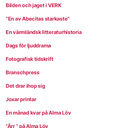
Bilden och jaget i VERK
”En av Abecitas starkaste”
En värmländsk litteraturhistoria
Dags för ljuddrama
Fotografisk tidskrift
Branschpress
Det drar ihop sig
Joxar printar
En månad kvar på Alma Löv
”Ärr ” på Alma Löv