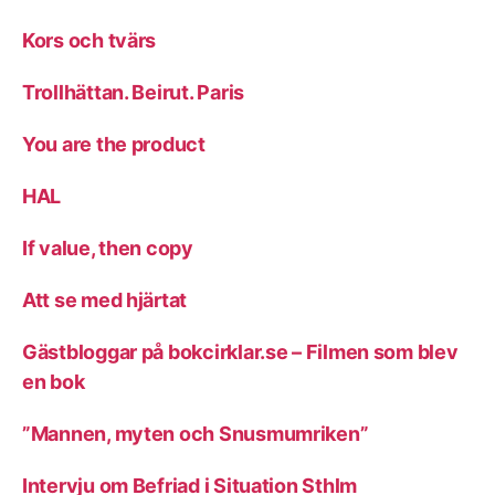
Kors och tvärs
Trollhättan. Beirut. Paris
You are the product
HAL
If value, then copy
Att se med hjärtat
Gästbloggar på bokcirklar.se – Filmen som blev
en bok
”Mannen, myten och Snusmumriken”
Intervju om Befriad i Situation Sthlm