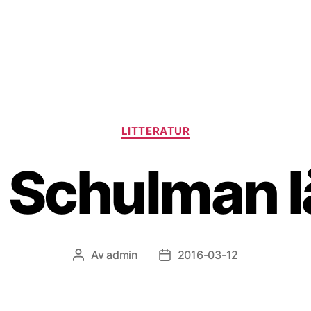
Kategorier
LITTERATUR
 Schulman l
Av
admin
2016-03-12
Inläggsförfattare
Inläggsdatum