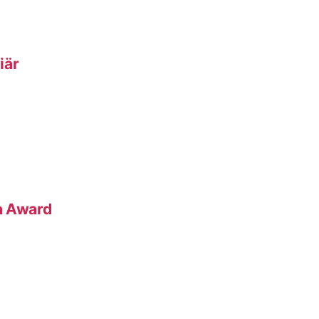
iär
a Award