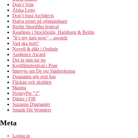
Don’t Vote
Älska Lego
Don’t trust Architects
Halva priset på sjömansbarn
Berlin Shortfilm festival
Readings i Stockholm, Hamburg & Berlin
”It’s my turn now” – awards
Vad ska bort?
Novell & dikt i Ordinär
Audience Award
Det är min tur nu
Kortfilmsfestival i Prag
Intervju om De sju Städerskorna
Dramaten gör rent hus
Flickan och skulden
Mantra
HoneyPie ”2”
Dikter i FiB
Suzanns Diamanter
Smash Hit Wonders
Meta
Logga in