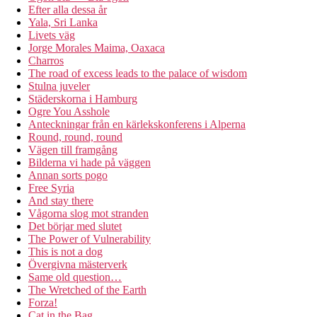
Efter alla dessa år
Yala, Sri Lanka
Livets väg
Jorge Morales Maima, Oaxaca
Charros
The road of excess leads to the palace of wisdom
Stulna juveler
Städerskorna i Hamburg
Ogre You Asshole
Anteckningar från en kärlekskonferens i Alperna
Round, round, round
Vägen till framgång
Bilderna vi hade på väggen
Annan sorts pogo
Free Syria
And stay there
Vågorna slog mot stranden
Det börjar med slutet
The Power of Vulnerability
This is not a dog
Övergivna mästerverk
Same old question…
The Wretched of the Earth
Forza!
Cat in the Bag