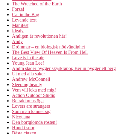
The Wretched of the Earth
Forza!
Cat in the Bag
Levande text
Manifest
Idealy
Äntligen är revolutionen här!
Andy
Drömmar – en biologisk nödvändighet
The Best View Of Heaven Is From Hell
Love is in the air
Young Jean Lee!
Andra städer bygger skyskrapor, Berlin bygger ett berg
Ut med alla saker
Andrew McConnell
Sleeping beauty
Vem vill leka med mig!
Action Outdoor Studio
Betraktarens öga
Lovers are strangers
Som man känner sig
Nicotiana
Den bortglömda rösten!
Hund i snor
Bästa ciggen