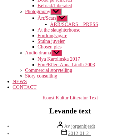
Befriad/Liberated
Photography
Visa
undermeny
Ärr/Scars
Visa
undermeny
ÄRR/SCARS – PRESS
At the slaughterhouse
Fordringsägare
Stulna juveler
Chosen pics
Audio drama
Visa
undermeny
Nya Karolinska 2017
Före/Efter: Anna Lindh 2003
Commercial storytelling
Story consulting
NEWS
CONTACT
Kategorier
Konst
Kultur
Litteratur
Text
Levande text
Inläggsförfattare
Av
jorgenhjerdt
Inläggsdatum
2012-01-21