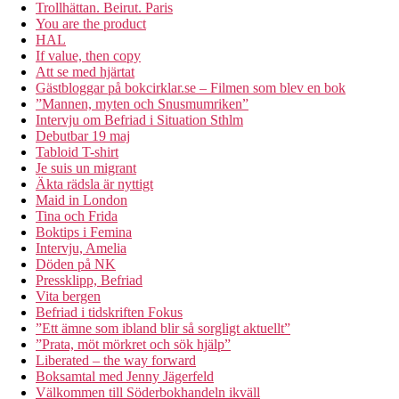
Trollhättan. Beirut. Paris
You are the product
HAL
If value, then copy
Att se med hjärtat
Gästbloggar på bokcirklar.se – Filmen som blev en bok
”Mannen, myten och Snusmumriken”
Intervju om Befriad i Situation Sthlm
Debutbar 19 maj
Tabloid T-shirt
Je suis un migrant
Äkta rädsla är nyttigt
Maid in London
Tina och Frida
Boktips i Femina
Intervju, Amelia
Döden på NK
Pressklipp, Befriad
Vita bergen
Befriad i tidskriften Fokus
”Ett ämne som ibland blir så sorgligt aktuellt”
”Prata, möt mörkret och sök hjälp”
Liberated – the way forward
Boksamtal med Jenny Jägerfeld
Välkommen till Söderbokhandeln ikväll