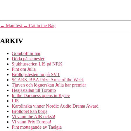
←
Manifest
→
Cat in the Bag
ARKIV
Gomboff är här
Döda på semester
Sjukhusserien LIS på NRK
Fint om Julia
Bröllopsfesten nu på SVT
SCARS, BBA Prize Artist of the Week
Tjuven och lögnerskan Julia har premiär
Heajastallan till Toronto
In the Darkness opens in Kyiev
LIS
Karolinska vinner Nordic Audio Drama Award
Bröllopet kan börja
Vi vann the AIB också!
Vi vann Prix Europa!
Fint mottagande av Taelgia