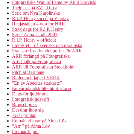
Fotografiska Wall of Fame by Knut Koivisto
Taelgia – på SVT i höst
Serie om Nya Karolinska
R.I.P. Henry succé på Viaplay
Heajastallan – wip for NRK
Strax dags för R.I.P. Henry
Serie: Anna Lindh 2003
R.I.P. Henry – officiellt
I mörkret – på svenska och ukrainska
Franska Rosa bandet puffar för ÄRR
ÄRR förlängd på Fotografiska
Artist talk på Fotografiska
ÄRR till Fotografiska Stockholm
Pitch at Berlinale
Bilden och jaget i VERK
”En av Abecitas starkaste”
En värmländsk litteraturhistoria
Dags för ljuddrama
Fotografisk tidskrift
Branschpress
Det drar ihop sig
Joxar printar
En månad kvar på Alma Löv
”Ärr ” på Alma Löv
Premiär 6 juni