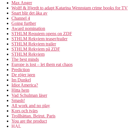
Max Anger
Wolff & Hjerdt to adapt Katarina Wennstam crime books for TV
Snart blir det åka av
Channel 4
Going further
Award nomination
STHLM Requiem opens on ZDF
STHLM Rekviem teaser/trailer
STHLM Rekviem trailer
STHLM Rekviem på ZDF
STHLM Rekviem
The best minds
Europe is lost – let them eat chaos
Prediction
De röjer igen
Im Dunkel
Idiot America?
Hitta hem
Vad Schulman läser
Smash!
All work and no play
Kors och tvärs
Trollhättan. Beirut. Paris
You are the product
HAL