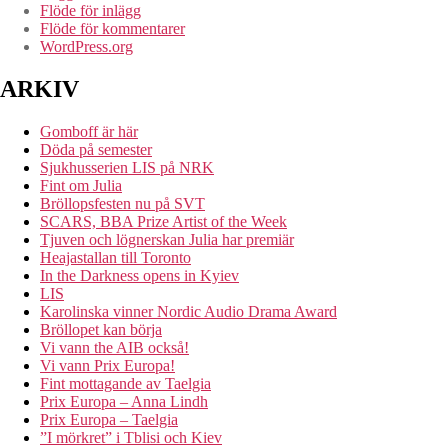
Flöde för inlägg
Flöde för kommentarer
WordPress.org
ARKIV
Gomboff är här
Döda på semester
Sjukhusserien LIS på NRK
Fint om Julia
Bröllopsfesten nu på SVT
SCARS, BBA Prize Artist of the Week
Tjuven och lögnerskan Julia har premiär
Heajastallan till Toronto
In the Darkness opens in Kyiev
LIS
Karolinska vinner Nordic Audio Drama Award
Bröllopet kan börja
Vi vann the AIB också!
Vi vann Prix Europa!
Fint mottagande av Taelgia
Prix Europa – Anna Lindh
Prix Europa – Taelgia
”I mörkret” i Tblisi och Kiev