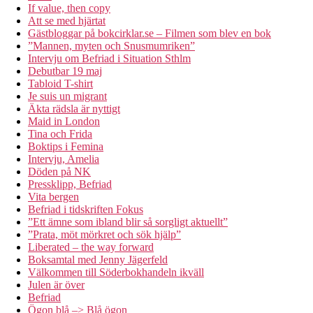
If value, then copy
Att se med hjärtat
Gästbloggar på bokcirklar.se – Filmen som blev en bok
”Mannen, myten och Snusmumriken”
Intervju om Befriad i Situation Sthlm
Debutbar 19 maj
Tabloid T-shirt
Je suis un migrant
Äkta rädsla är nyttigt
Maid in London
Tina och Frida
Boktips i Femina
Intervju, Amelia
Döden på NK
Pressklipp, Befriad
Vita bergen
Befriad i tidskriften Fokus
”Ett ämne som ibland blir så sorgligt aktuellt”
”Prata, möt mörkret och sök hjälp”
Liberated – the way forward
Boksamtal med Jenny Jägerfeld
Välkommen till Söderbokhandeln ikväll
Julen är över
Befriad
Ögon blå –> Blå ögon