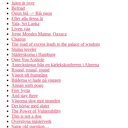
Julen är över
Befriad
Ögon blå –> Blå ögon
Efter alla dessa år
Yala, Sri Lanka
Livets väg
Jorge Morales Maima, Oaxaca
Charros
The road of excess leads to the palace of wisdom
Stulna juveler
Städerskorna i Hamburg
Ogre You Asshole
Anteckningar från en kärlekskonferens i Alperna
Round, round, round
Vägen till framgång
Bilderna vi hade på väggen
Annan sorts pogo
Free Syria
And stay there
Vågorna slog mot stranden
Det börjar med slutet
The Power of Vulnerability
This is not a dog
Övergivna mästerverk
Same old question…