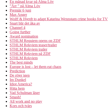
En månad kvar på Alma Löv
”Ärr ” på Alma Löv
Premiär 6 juni
Max Anger
Wolff & Hjerdt to adapt Katarina Wennstam crime books for TV
Snart blir det åka av
Channel 4
Going further
Award nomination
STHLM Requiem opens on ZDF
STHLM Rekviem teaser/trailer
STHLM Rekviem trailer
STHLM Rekviem på ZDF
STHLM Rekviem
The best minds
Europe is lost – let them eat chaos
Prediction
De röjer igen
Im Dunkel
Idiot America?
Hitta hem
Vad Schulman läser
Smash!
All work and no play
Kors och tvärs