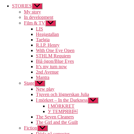
STORIES
Visa
undermeny
My story
In development
Film & TV
Visa
undermeny
LIS
Heajastallan
Taelgia
R.I.P. Henry
With One Eye Open
STHLM Requiem
Blå ögon/Blue Eyes
It’s my turn now
2nd Avenue
Mantra
Stage
Visa
undermeny
New play
Tjuven och lögnerskan Julia
I mörkret – In the Darkness
Visa
undermeny
I MÖRKRET
У ТЕМРЯВІ￼
The Seven Cleaners
The Girl and the Guilt
Fiction
Visa
undermeny
Döda på semester