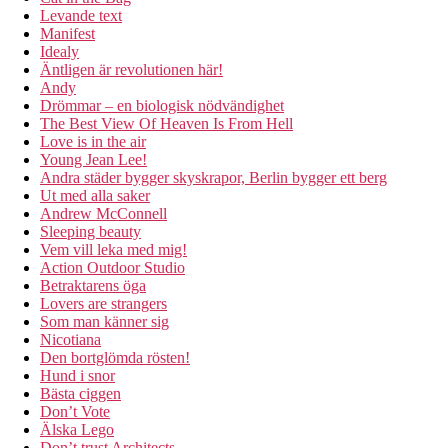
Levande text
Manifest
Idealy
Äntligen är revolutionen här!
Andy
Drömmar – en biologisk nödvändighet
The Best View Of Heaven Is From Hell
Love is in the air
Young Jean Lee!
Andra städer bygger skyskrapor, Berlin bygger ett berg
Ut med alla saker
Andrew McConnell
Sleeping beauty
Vem vill leka med mig!
Action Outdoor Studio
Betraktarens öga
Lovers are strangers
Som man känner sig
Nicotiana
Den bortglömda rösten!
Hund i snor
Bästa ciggen
Don’t Vote
Älska Lego
Don’t trust Architects