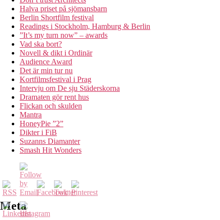
Halva priset på sjömansbarn
Berlin Shortfilm festival
Readings i Stockholm, Hamburg & Berlin
”It’s my turn now” – awards
Vad ska bort?
Novell & dikt i Ordinär
Audience Award
Det är min tur nu
Kortfilmsfestival i Prag
Intervju om De sju Städerskorna
Dramaten gör rent hus
Flickan och skulden
Mantra
HoneyPie ”2”
Dikter i FiB
Suzanns Diamanter
Smash Hit Wonders
Meta