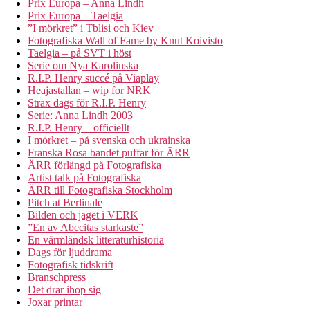
Prix Europa – Anna Lindh
Prix Europa – Taelgia
”I mörkret” i Tblisi och Kiev
Fotografiska Wall of Fame by Knut Koivisto
Taelgia – på SVT i höst
Serie om Nya Karolinska
R.I.P. Henry succé på Viaplay
Heajastallan – wip for NRK
Strax dags för R.I.P. Henry
Serie: Anna Lindh 2003
R.I.P. Henry – officiellt
I mörkret – på svenska och ukrainska
Franska Rosa bandet puffar för ÄRR
ÄRR förlängd på Fotografiska
Artist talk på Fotografiska
ÄRR till Fotografiska Stockholm
Pitch at Berlinale
Bilden och jaget i VERK
”En av Abecitas starkaste”
En värmländsk litteraturhistoria
Dags för ljuddrama
Fotografisk tidskrift
Branschpress
Det drar ihop sig
Joxar printar