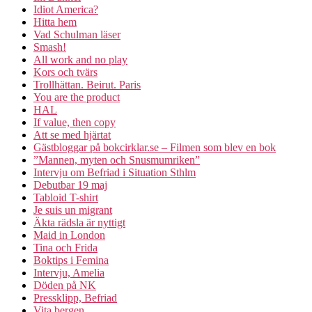
Idiot America?
Hitta hem
Vad Schulman läser
Smash!
All work and no play
Kors och tvärs
Trollhättan. Beirut. Paris
You are the product
HAL
If value, then copy
Att se med hjärtat
Gästbloggar på bokcirklar.se – Filmen som blev en bok
”Mannen, myten och Snusmumriken”
Intervju om Befriad i Situation Sthlm
Debutbar 19 maj
Tabloid T-shirt
Je suis un migrant
Äkta rädsla är nyttigt
Maid in London
Tina och Frida
Boktips i Femina
Intervju, Amelia
Döden på NK
Pressklipp, Befriad
Vita bergen