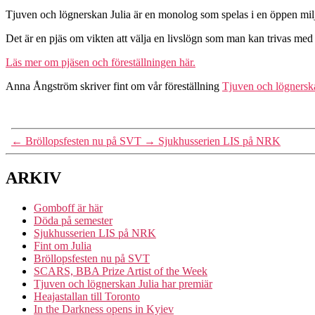
Tjuven och lögnerskan Julia är en monolog som spelas i en öppen miljö
Det är en pjäs om vikten att välja en livslögn som man kan trivas med 
Läs mer om pjäsen och föreställningen här.
Anna Ångström skriver fint om vår föreställning
Tjuven och lögnerska
←
Bröllopsfesten nu på SVT
→
Sjukhusserien LIS på NRK
ARKIV
Gomboff är här
Döda på semester
Sjukhusserien LIS på NRK
Fint om Julia
Bröllopsfesten nu på SVT
SCARS, BBA Prize Artist of the Week
Tjuven och lögnerskan Julia har premiär
Heajastallan till Toronto
In the Darkness opens in Kyiev