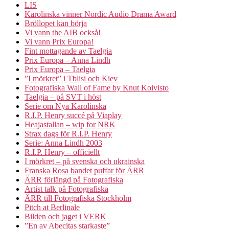
LIS
Karolinska vinner Nordic Audio Drama Award
Bröllopet kan börja
Vi vann the AIB också!
Vi vann Prix Europa!
Fint mottagande av Taelgia
Prix Europa – Anna Lindh
Prix Europa – Taelgia
”I mörkret” i Tblisi och Kiev
Fotografiska Wall of Fame by Knut Koivisto
Taelgia – på SVT i höst
Serie om Nya Karolinska
R.I.P. Henry succé på Viaplay
Heajastallan – wip for NRK
Strax dags för R.I.P. Henry
Serie: Anna Lindh 2003
R.I.P. Henry – officiellt
I mörkret – på svenska och ukrainska
Franska Rosa bandet puffar för ÄRR
ÄRR förlängd på Fotografiska
Artist talk på Fotografiska
ÄRR till Fotografiska Stockholm
Pitch at Berlinale
Bilden och jaget i VERK
”En av Abecitas starkaste”