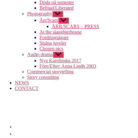
undermeny
Döda på semester
Befriad/Liberated
Photography
Visa
undermeny
Ärr/Scars
Visa
undermeny
ÄRR/SCARS – PRESS
At the slaughterhouse
Fordringsägare
Stulna juveler
Chosen pics
Audio drama
Visa
undermeny
Nya Karolinska 2017
Före/Efter: Anna Lindh 2003
Commercial storytelling
Story consulting
NEWS
CONTACT