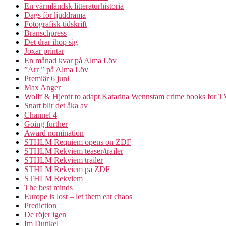
En värmländsk litteraturhistoria
Dags för ljuddrama
Fotografisk tidskrift
Branschpress
Det drar ihop sig
Joxar printar
En månad kvar på Alma Löv
”Ärr ” på Alma Löv
Premiär 6 juni
Max Anger
Wolff & Hjerdt to adapt Katarina Wennstam crime books for 
Snart blir det åka av
Channel 4
Going further
Award nomination
STHLM Requiem opens on ZDF
STHLM Rekviem teaser/trailer
STHLM Rekviem trailer
STHLM Rekviem på ZDF
STHLM Rekviem
The best minds
Europe is lost – let them eat chaos
Prediction
De röjer igen
Im Dunkel