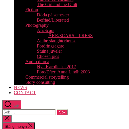
The Girl and the Guilt
Fiction
Döda på semester
Befriad/Liberated
Photography
Ärr/Scars
ÄRR/SCARS – PRESS
At the slaughterhouse
Fordringsägare
Stulna juveler
Chosen pics
Audio drama
Nya Karolinska 2017
Före/Efter: Anna Lindh 2003
Commercial storytelling
Story consulting
NEWS
CONTACT
Sök
Sök
efter:
Stäng
sökningen
Stäng menyn