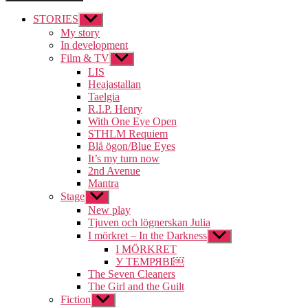
STORIES
Visa
undermeny
My story
In development
Film & TV
Visa
undermeny
LIS
Heajastallan
Taelgia
R.I.P. Henry
With One Eye Open
STHLM Requiem
Blå ögon/Blue Eyes
It’s my turn now
2nd Avenue
Mantra
Stage
Visa
undermeny
New play
Tjuven och lögnerskan Julia
I mörkret – In the Darkness
Visa
undermeny
I MÖRKRET
У ТЕМРЯВІ￼
The Seven Cleaners
The Girl and the Guilt
Fiction
Visa