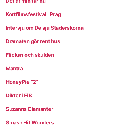
Det är min tur nu
Kortfilmsfestival i Prag
Intervju om De sju Städerskorna
Dramaten gör rent hus
Flickan och skulden
Mantra
HoneyPie ”2”
Dikter i FiB
Suzanns Diamanter
Smash Hit Wonders