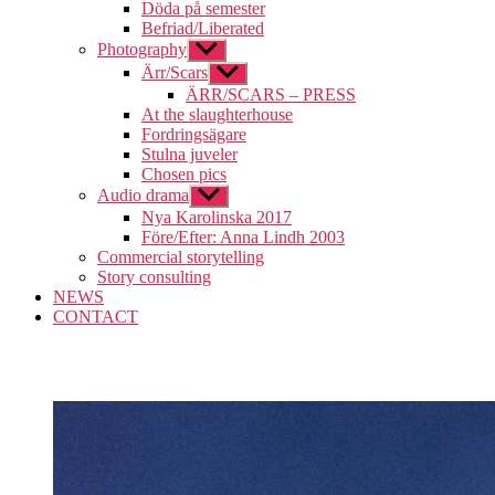
undermeny
Döda på semester
Befriad/Liberated
Photography
Visa
undermeny
Ärr/Scars
Visa
undermeny
ÄRR/SCARS – PRESS
At the slaughterhouse
Fordringsägare
Stulna juveler
Chosen pics
Audio drama
Visa
undermeny
Nya Karolinska 2017
Före/Efter: Anna Lindh 2003
Commercial storytelling
Story consulting
NEWS
CONTACT