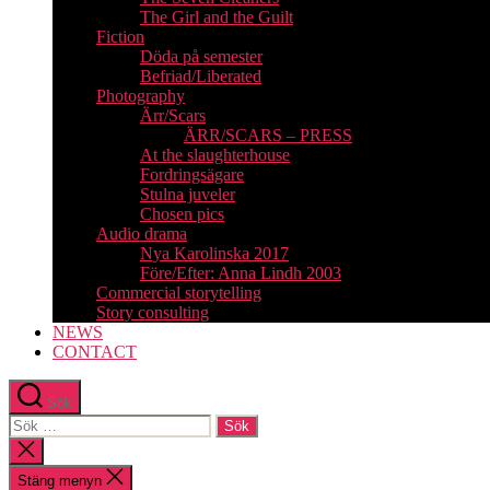
The Girl and the Guilt
Fiction
Döda på semester
Befriad/Liberated
Photography
Ärr/Scars
ÄRR/SCARS – PRESS
At the slaughterhouse
Fordringsägare
Stulna juveler
Chosen pics
Audio drama
Nya Karolinska 2017
Före/Efter: Anna Lindh 2003
Commercial storytelling
Story consulting
NEWS
CONTACT
Sök
Sök
efter:
Stäng
sökningen
Stäng menyn