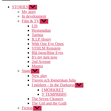
STORIES
Visa
undermeny
My story
In development
Film & TV
Visa
undermeny
LIS
Heajastallan
Taelgia
R.I.P. Henry
With One Eye Open
STHLM Requiem
Blå ögon/Blue Eyes
It’s my turn now
2nd Avenue
Mantra
Stage
Visa
undermeny
New play
Tjuven och lögnerskan Julia
I mörkret – In the Darkness
Visa
undermeny
I MÖRKRET
У ТЕМРЯВІ￼
The Seven Cleaners
The Girl and the Guilt
Fiction
Visa