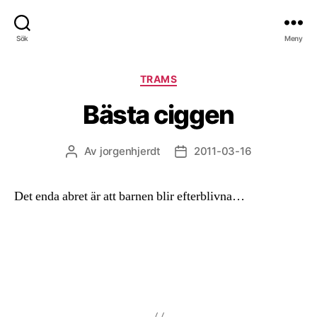
Sök
Meny
Kategorier
TRAMS
Bästa ciggen
Av
jorgenhjerdt
2011-03-16
Inläggsförfattare
Inläggsdatum
Det enda abret är att barnen blir efterblivna…