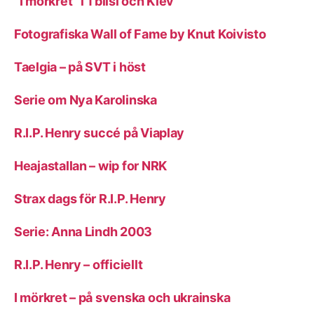
”I mörkret” i Tblisi och Kiev
Fotografiska Wall of Fame by Knut Koivisto
Taelgia – på SVT i höst
Serie om Nya Karolinska
R.I.P. Henry succé på Viaplay
Heajastallan – wip for NRK
Strax dags för R.I.P. Henry
Serie: Anna Lindh 2003
R.I.P. Henry – officiellt
I mörkret – på svenska och ukrainska