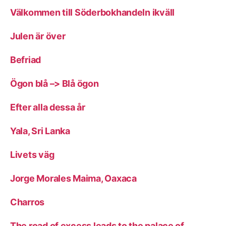
Välkommen till Söderbokhandeln ikväll
Julen är över
Befriad
Ögon blå –> Blå ögon
Efter alla dessa år
Yala, Sri Lanka
Livets väg
Jorge Morales Maima, Oaxaca
Charros
The road of excess leads to the palace of