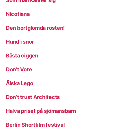
Som man känner sig
Nicotiana
Den bortglömda rösten!
Hund i snor
Bästa ciggen
Don’t Vote
Älska Lego
Don’t trust Architects
Halva priset på sjömansbarn
Berlin Shortfilm festival