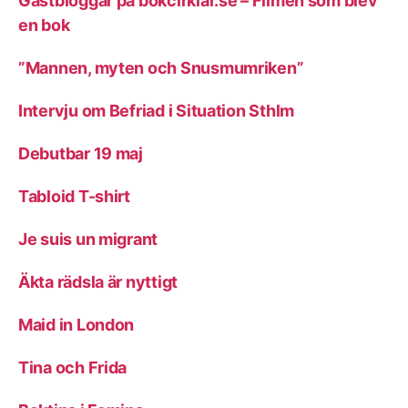
Gästbloggar på bokcirklar.se – Filmen som blev
en bok
”Mannen, myten och Snusmumriken”
Intervju om Befriad i Situation Sthlm
Debutbar 19 maj
Tabloid T-shirt
Je suis un migrant
Äkta rädsla är nyttigt
Maid in London
Tina och Frida