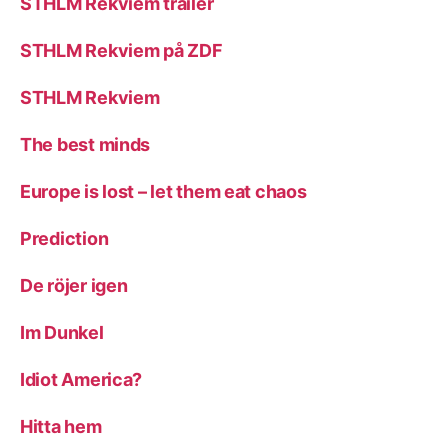
STHLM Rekviem trailer
STHLM Rekviem på ZDF
STHLM Rekviem
The best minds
Europe is lost – let them eat chaos
Prediction
De röjer igen
Im Dunkel
Idiot America?
Hitta hem