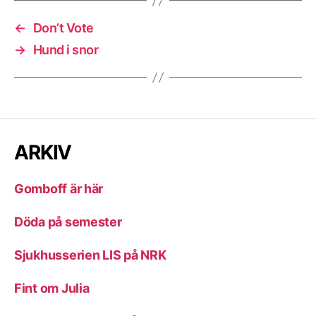
←
Don’t Vote
→
Hund i snor
ARKIV
Gomboff är här
Döda på semester
Sjukhusserien LIS på NRK
Fint om Julia