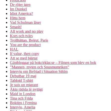
Prediction
De röjer igen
Im Dunkel
Idiot America?
Hitta hem
Vad Schulman läser
Smash!
All work and no play
Kors och tvärs
Trollhättan. Beirut. Paris
You are the product
HAL
If value, then copy
Att se med hjärtat
Gästbloggar på bokcirklar.se – Filmen som blev en bok
”Mannen, myten och Snusmumriken”
Intervju om Befriad i Situation Sthlm
Debutbar 19 maj
Tabloid T-shirt
Je suis un migrant
Äkta rädsla är nyttigt
Maid in London
Tina och Frida
Boktips i Femina
Intervju, Amelia