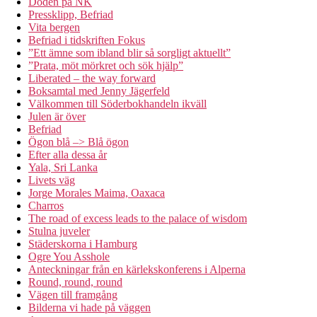
Döden på NK
Pressklipp, Befriad
Vita bergen
Befriad i tidskriften Fokus
”Ett ämne som ibland blir så sorgligt aktuellt”
”Prata, möt mörkret och sök hjälp”
Liberated – the way forward
Boksamtal med Jenny Jägerfeld
Välkommen till Söderbokhandeln ikväll
Julen är över
Befriad
Ögon blå –> Blå ögon
Efter alla dessa år
Yala, Sri Lanka
Livets väg
Jorge Morales Maima, Oaxaca
Charros
The road of excess leads to the palace of wisdom
Stulna juveler
Städerskorna i Hamburg
Ogre You Asshole
Anteckningar från en kärlekskonferens i Alperna
Round, round, round
Vägen till framgång
Bilderna vi hade på väggen