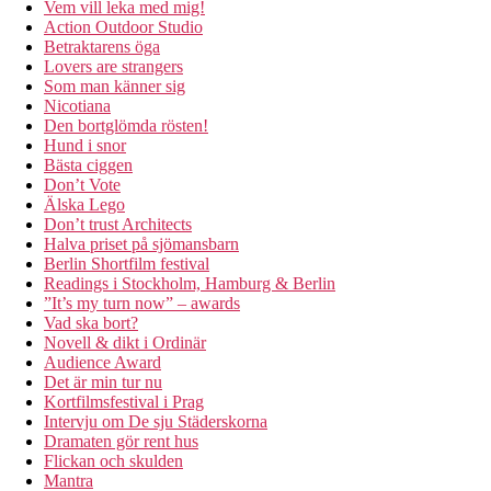
Vem vill leka med mig!
Action Outdoor Studio
Betraktarens öga
Lovers are strangers
Som man känner sig
Nicotiana
Den bortglömda rösten!
Hund i snor
Bästa ciggen
Don’t Vote
Älska Lego
Don’t trust Architects
Halva priset på sjömansbarn
Berlin Shortfilm festival
Readings i Stockholm, Hamburg & Berlin
”It’s my turn now” – awards
Vad ska bort?
Novell & dikt i Ordinär
Audience Award
Det är min tur nu
Kortfilmsfestival i Prag
Intervju om De sju Städerskorna
Dramaten gör rent hus
Flickan och skulden
Mantra