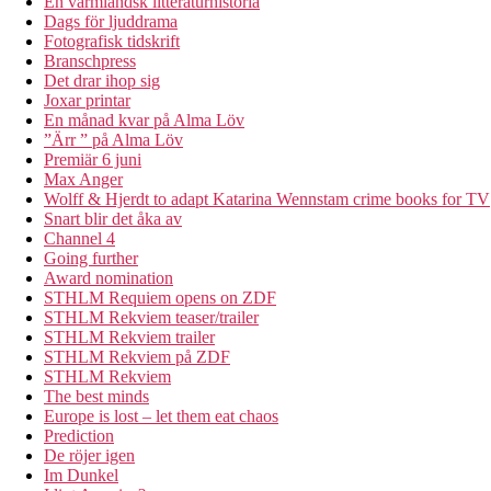
En värmländsk litteraturhistoria
Dags för ljuddrama
Fotografisk tidskrift
Branschpress
Det drar ihop sig
Joxar printar
En månad kvar på Alma Löv
”Ärr ” på Alma Löv
Premiär 6 juni
Max Anger
Wolff & Hjerdt to adapt Katarina Wennstam crime books for TV
Snart blir det åka av
Channel 4
Going further
Award nomination
STHLM Requiem opens on ZDF
STHLM Rekviem teaser/trailer
STHLM Rekviem trailer
STHLM Rekviem på ZDF
STHLM Rekviem
The best minds
Europe is lost – let them eat chaos
Prediction
De röjer igen
Im Dunkel