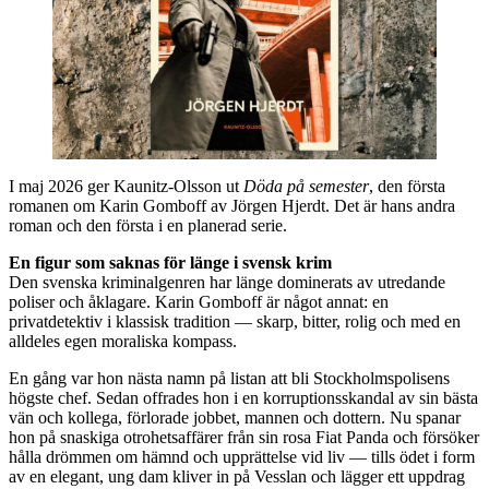
I maj 2026 ger Kaunitz-Olsson ut
Döda på semester
, den första
romanen om Karin Gomboff av Jörgen Hjerdt. Det är hans andra
roman och den första i en planerad serie.
En figur som saknas
för länge
i svensk
krim
Den svenska kriminalgenren har länge dominerats av utredande
poliser och åklagare. Karin Gomboff är något annat: en
privatdetektiv i klassisk tradition — skarp, bitter, rolig och med en
alldeles egen moraliska kompass.
En gång var hon nästa namn på listan att bli Stockholmspolisens
högste chef. Sedan offrades hon i en korruptionsskandal av sin bästa
vän och kollega, förlorade jobbet, mannen och dottern. Nu spanar
hon på snaskiga otrohetsaffärer från sin rosa Fiat Panda och försöker
hålla drömmen om hämnd och upprättelse vid liv — tills ödet i form
av en elegant, ung dam kliver in på Vesslan och lägger ett uppdrag