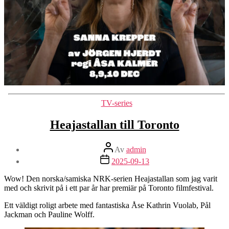
Kategorier
TV-series
Heajastallan till Toronto
Inläggsförfattare
Av
admin
Inläggsdatum
2025-09-13
Wow! Den norska/samiska NRK-serien Heajastallan som jag varit
med och skrivit på i ett par år har premiär på Toronto filmfestival.
Ett väldigt roligt arbete med fantastiska Åse Kathrin Vuolab, Pål
Jackman och Pauline Wolff.