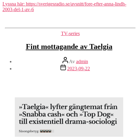
Lyssna här: https://sverigesradio.se/avsnitt/fore-efter-anna-lindh-
2003-del-1-av-6
Kategorier
TV-series
Fint mottagande av Taelgia
Inläggsförfattare
Av
admin
Inläggsdatum
2023-09-22