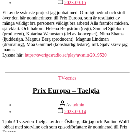
Inläggsdatum
2023-09-15
Ett av de svåraste projekt jag jobbat med. Otroligt hedrad och stolt
över den här nomineringen till Prix Europa, som är resultatet av
många väldigt bra personers väldigt bra arbete! Alla framför micken,
självklart. Och bakom: Helena Bergström (regi), Samuel Sjöblom
(producent), Katarina Wennstam (del av konceptet), Nima Shams
(ljuddesign, Magnus Berg (producent), Magnus Lindman
(dramaturg), Moa Gammel (konstnärlig ledare), mfl. Själv skrev jag
manus.
Lyssna här:
https://sverigesradio.se/play/avsnitt/2019520
Kategorier
TV-series
Prix Europa – Taelgia
Inläggsförfattare
Av
admin
Inläggsdatum
2023-09-14
Tjoho! Tv-serien Taelgia av Jens Östberg, där jag och Pauline Wolff
jobbat med storyline och som episodförfattare är nominerad till Prix