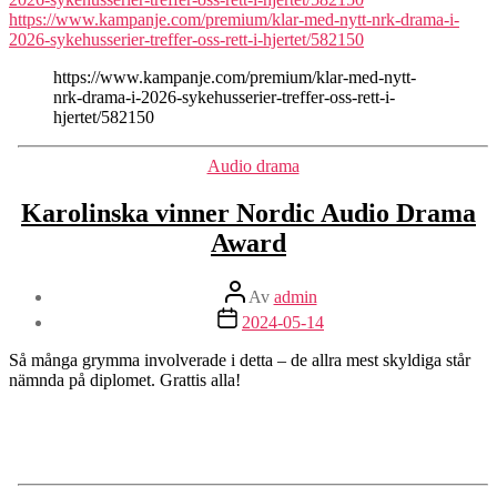
https://www.kampanje.com/premium/klar-med-nytt-nrk-drama-i-
2026-sykehusserier-treffer-oss-rett-i-hjertet/582150
https://www.kampanje.com/premium/klar-med-nytt-
nrk-drama-i-2026-sykehusserier-treffer-oss-rett-i-
hjertet/582150
Kategorier
Audio drama
Karolinska vinner Nordic Audio Drama
Award
Inläggsförfattare
Av
admin
Inläggsdatum
2024-05-14
Så många grymma involverade i detta – de allra mest skyldiga står
nämnda på diplomet. Grattis alla!