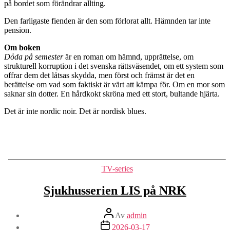
på bordet som förändrar allting.
Den farligaste fienden är den som förlorat allt. Hämnden tar inte
pension.
Om boken
Döda på semester
är en roman om hämnd, upprättelse, om
strukturell korruption i det svenska rättsväsendet, om ett system som
offrar dem det låtsas skydda, men först och främst är det en
berättelse om vad som faktiskt är värt att kämpa för. Om en mor som
saknar sin dotter. En hårdkokt skröna med ett stort, bultande hjärta.
Det är inte nordic noir. Det är nordisk blues.
Kategorier
TV-series
Sjukhusserien LIS på NRK
Inläggsförfattare
Av
admin
Inläggsdatum
2026-03-17