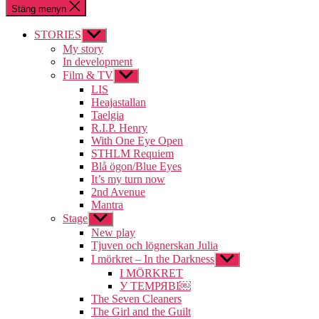
Stäng menyn
STORIES
Visa
undermeny
My story
In development
Film & TV
Visa
undermeny
LIS
Heajastallan
Taelgia
R.I.P. Henry
With One Eye Open
STHLM Requiem
Blå ögon/Blue Eyes
It’s my turn now
2nd Avenue
Mantra
Stage
Visa
undermeny
New play
Tjuven och lögnerskan Julia
I mörkret – In the Darkness
Visa
undermeny
I MÖRKRET
У ТЕМРЯВІ￼
The Seven Cleaners
The Girl and the Guilt