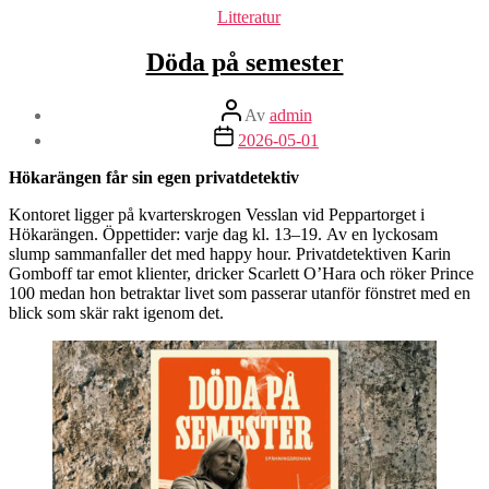
Kategorier
Litteratur
Döda på semester
Inläggsförfattare
Av
admin
Inläggsdatum
2026-05-01
Hökarängen får sin egen privatdetektiv
Kontoret ligger på kvarterskrogen Vesslan vid Peppartorget i
Hökarängen. Öppettider: varje dag kl. 13–19. Av en lyckosam
slump sammanfaller det med happy hour. Privatdetektiven Karin
Gomboff tar emot klienter, dricker Scarlett O’Hara och röker Prince
100 medan hon betraktar livet som passerar utanför fönstret med en
blick som skär rakt igenom det.