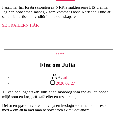
I april har har första säsongen av NRK:s sjukhusserie LIS premiär.
Jag har jobbat med säsong 2 som kommer i höst. Karianne Lund är
serien fantastiska huvudförfattare och skapare.
SE TRAILERN HÄR
Kategorier
Teater
Fint om Julia
Inläggsförfattare
Av
admin
Inläggsdatum
2026-02-27
Tjuven och lögnerskan Julia är en monolog som spelas i en öppen
miljö som en krog, ett kafé eller en restaurang.
Det är en pjäs om vikten att välja en livslögn som man kan trivas
med – om att ta vad man behöver och skita i det andra.