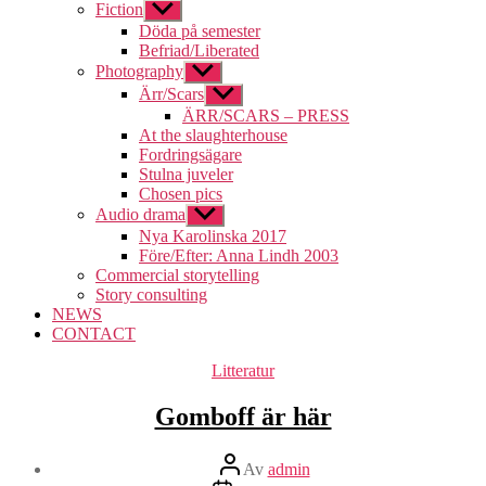
Fiction
Visa
undermeny
Döda på semester
Befriad/Liberated
Photography
Visa
undermeny
Ärr/Scars
Visa
undermeny
ÄRR/SCARS – PRESS
At the slaughterhouse
Fordringsägare
Stulna juveler
Chosen pics
Audio drama
Visa
undermeny
Nya Karolinska 2017
Före/Efter: Anna Lindh 2003
Commercial storytelling
Story consulting
NEWS
CONTACT
Kategorier
Litteratur
Gomboff är här
Inläggsförfattare
Av
admin