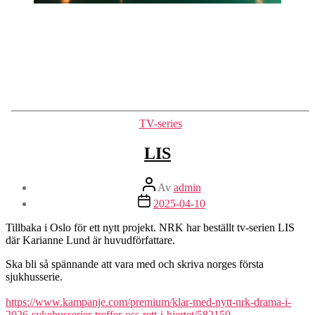
Kategorier
TV-series
LIS
Inläggsförfattare
Av
admin
Inläggsdatum
2025-04-10
Tillbaka i Oslo för ett nytt projekt. NRK har beställt tv-serien LIS
där Karianne Lund är huvudförfattare.
Ska bli så spännande att vara med och skriva norges första
sjukhusserie.
https://www.kampanje.com/premium/klar-med-nytt-nrk-drama-i-
2026-sykehusserier-treffer-oss-rett-i-hjertet/582150