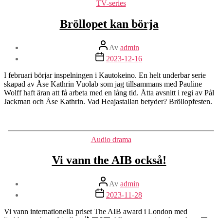
Kategorier
TV-series
Bröllopet kan börja
Inläggsförfattare
Av
admin
Inläggsdatum
2023-12-16
I februari börjar inspelningen i Kautokeino. En helt underbar serie
skapad av Åse Kathrin Vuolab som jag tillsammans med Pauline
Wolff haft äran att få arbeta med en lång tid. Åtta avsnitt i regi av Pål
Jackman och Åse Kathrin. Vad Heajastallan betyder? Bröllopfesten.
Kategorier
Audio drama
Vi vann the AIB också!
Inläggsförfattare
Av
admin
Inläggsdatum
2023-11-28
Vi vann internationella priset The AIB award i London med