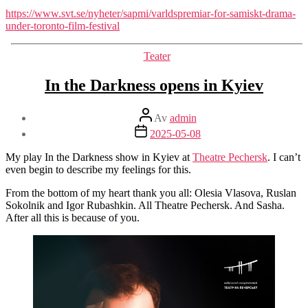
https://www.svt.se/nyheter/sapmi/varldspremiar-for-samiskt-drama-
under-toronto-film-festival
Kategorier
Teater
In the Darkness opens in Kyiev
Inläggsförfattare
Av
admin
Inläggsdatum
2025-05-08
My play In the Darkness show in Kyiev at
Theatre Pechersk
. I can’t
even begin to describe my feelings for this.
From the bottom of my heart thank you all: Olesia Vlasova, Ruslan
Sokolnik and Igor Rubashkin. All Theatre Pechersk. And Sasha.
After all this is because of you.