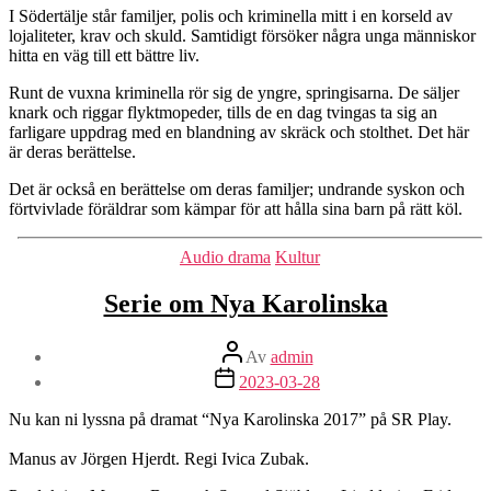
I Södertälje står familjer, polis och kriminella mitt i en korseld av
lojaliteter, krav och skuld. Samtidigt försöker några unga människor
hitta en väg till ett bättre liv.
Runt de vuxna kriminella rör sig de yngre, springisarna. De säljer
knark och riggar flyktmopeder, tills de en dag tvingas ta sig an
farligare uppdrag med en blandning av skräck och stolthet. Det här
är deras berättelse.
Det är också en berättelse om deras familjer; undrande syskon och
förtvivlade föräldrar som kämpar för att hålla sina barn på rätt köl.
Kategorier
Audio drama
Kultur
Serie om Nya Karolinska
Inläggsförfattare
Av
admin
Inläggsdatum
2023-03-28
Nu kan ni lyssna på dramat “Nya Karolinska 2017” på SR Play.
Manus av Jörgen Hjerdt. Regi Ivica Zubak.