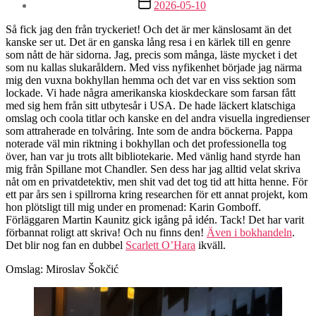
Inläggsdatum
2026-05-10
Så fick jag den från tryckeriet! Och det är mer känslosamt än det
kanske ser ut. Det är en ganska lång resa i en kärlek till en genre
som nått de här sidorna. Jag, precis som många, läste mycket i det
som nu kallas slukaråldern. Med viss nyfikenhet började jag närma
mig den vuxna bokhyllan hemma och det var en viss sektion som
lockade. Vi hade några amerikanska kioskdeckare som farsan fått
med sig hem från sitt utbytesår i USA. De hade läckert klatschiga
omslag och coola titlar och kanske en del andra visuella ingredienser
som attraherade en tolvåring. Inte som de andra böckerna. Pappa
noterade väl min riktning i bokhyllan och det professionella tog
över, han var ju trots allt bibliotekarie. Med vänlig hand styrde han
mig från Spillane mot Chandler. Sen dess har jag alltid velat skriva
nåt om en privatdetektiv, men shit vad det tog tid att hitta henne. För
ett par års sen i spillrorna kring researchen för ett annat projekt, kom
hon plötsligt till mig under en promenad: Karin Gomboff.
Förläggaren Martin Kaunitz gick igång på idén. Tack! Det har varit
förbannat roligt att skriva! Och nu finns den!
Även i bokhandeln
.
Det blir nog fan en dubbel
Scarlett O’Hara
ikväll.
Omslag: Miroslav Šokčić