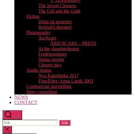
У ТЕМРЯВІ￼
The Seven Cleaners
The Girl and the Guilt
Fiction
Döda på semester
Befriad/Liberated
Photography
Ärr/Scars
ÄRR/SCARS – PRESS
At the slaughterhouse
Fordringsägare
Stulna juveler
Chosen pics
Audio drama
Nya Karolinska 2017
Före/Efter: Anna Lindh 2003
Commercial storytelling
Story consulting
NEWS
CONTACT
Sök
Sök
efter:
Stäng
sökningen