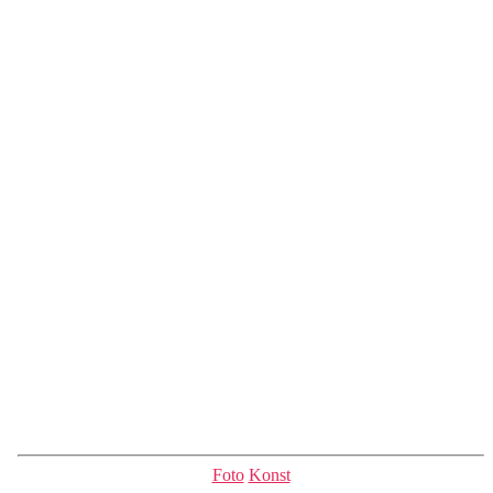
Kategorier
Foto
Konst