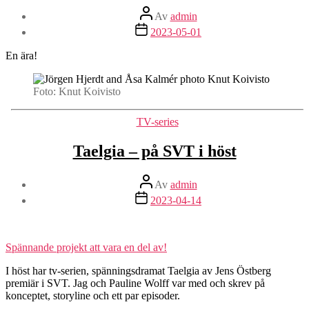
Inläggsförfattare
Av
admin
Inläggsdatum
2023-05-01
En ära!
Foto: Knut Koivisto
Kategorier
TV-series
Taelgia – på SVT i höst
Inläggsförfattare
Av
admin
Inläggsdatum
2023-04-14
Spännande projekt att vara en del av!
I höst har tv-serien, spänningsdramat Taelgia av Jens Östberg
premiär i SVT. Jag och Pauline Wolff var med och skrev på
konceptet, storyline och ett par episoder.