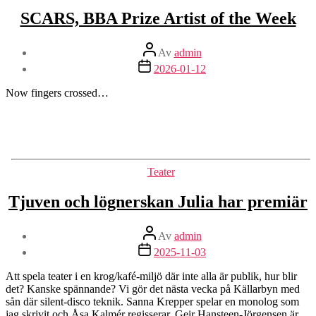
SCARS, BBA Prize Artist of the Week
Inläggsförfattare
Av
admin
Inläggsdatum
2026-01-12
Now fingers crossed…
Kategorier
Teater
Tjuven och lögnerskan Julia har premiär
Inläggsförfattare
Av
admin
Inläggsdatum
2025-11-03
Att spela teater i en krog/kafé-miljö där inte alla är publik, hur blir
det? Kanske spännande? Vi gör det nästa vecka på Källarbyn med
sån där silent-disco teknik. Sanna Krepper spelar en monolog som
jag skrivit och Åsa Kalmér regisserar. Geir Hansteen-Jörgensen är