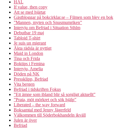
HAL
If value, then copy
Att se med hjärtat
Gästbloggar på bokcirklar.se – Filmen som blev en bok
”Mannen, myten och Snusmumriken”
Intervju om Befriad i Situation Sthlm
Debutbar 19 maj
Tabloid T-shirt
Je suis un migrant
Äkta rädsla är nyttigt
Maid in London
Tina och Frida
Boktips i Femina
Intervju, Amelia
Döden på NK
Pressklipp, Befriad
Vita bergen
Befriad i tidskriften Fokus
”Ett ämne som ibland blir så sorgligt aktuellt”
”Prata, möt mörkret och sök hjälp”
Liberated – the way forward
Boksamtal med Jenny Jägerfeld
Välkommen till Söderbokhandeln ikväll
Julen är över
Befriad