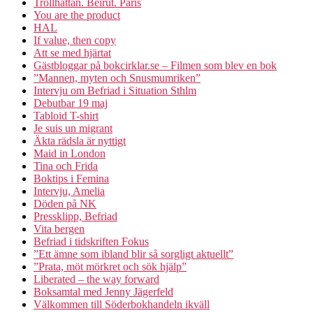
Trollhättan. Beirut. Paris
You are the product
HAL
If value, then copy
Att se med hjärtat
Gästbloggar på bokcirklar.se – Filmen som blev en bok
”Mannen, myten och Snusmumriken”
Intervju om Befriad i Situation Sthlm
Debutbar 19 maj
Tabloid T-shirt
Je suis un migrant
Äkta rädsla är nyttigt
Maid in London
Tina och Frida
Boktips i Femina
Intervju, Amelia
Döden på NK
Pressklipp, Befriad
Vita bergen
Befriad i tidskriften Fokus
”Ett ämne som ibland blir så sorgligt aktuellt”
”Prata, möt mörkret och sök hjälp”
Liberated – the way forward
Boksamtal med Jenny Jägerfeld
Välkommen till Söderbokhandeln ikväll