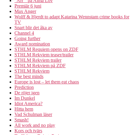
”Ärr ” på Alma Löv
Premiär 6 juni
Max Anger
Wolff & Hjerdt to adapt Katarina Wennstam crime books for
TV
Snart blir det åka av
Channel 4
Going further
Award nomination
STHLM Requiem opens on ZDF
STHLM Rekviem teaser/trailer
STHLM Rekviem trailer
STHLM Rekviem på ZDF
STHLM Rekviem
The best minds
Europe is lost – let them eat chaos
Prediction
De röjer igen
Im Dunkel
Idiot America?
Hitta hem
Vad Schulman läser
Smash!
All work and no play
Kors och tvärs