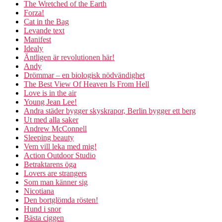
The Wretched of the Earth
Forza!
Cat in the Bag
Levande text
Manifest
Idealy
Äntligen är revolutionen här!
Andy
Drömmar – en biologisk nödvändighet
The Best View Of Heaven Is From Hell
Love is in the air
Young Jean Lee!
Andra städer bygger skyskrapor, Berlin bygger ett berg
Ut med alla saker
Andrew McConnell
Sleeping beauty
Vem vill leka med mig!
Action Outdoor Studio
Betraktarens öga
Lovers are strangers
Som man känner sig
Nicotiana
Den bortglömda rösten!
Hund i snor
Bästa ciggen