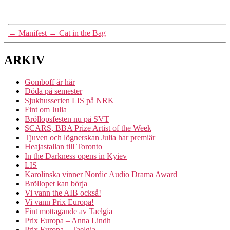
←
Manifest
→
Cat in the Bag
ARKIV
Gomboff är här
Döda på semester
Sjukhusserien LIS på NRK
Fint om Julia
Bröllopsfesten nu på SVT
SCARS, BBA Prize Artist of the Week
Tjuven och lögnerskan Julia har premiär
Heajastallan till Toronto
In the Darkness opens in Kyiev
LIS
Karolinska vinner Nordic Audio Drama Award
Bröllopet kan börja
Vi vann the AIB också!
Vi vann Prix Europa!
Fint mottagande av Taelgia
Prix Europa – Anna Lindh
Prix Europa – Taelgia