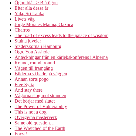
Ögon blå –> Blå ögon
Efter alla dessa år
Yala, Sri Lanka
Livets väg
Jorge Morales Maima, Oaxaca
Charros
The road of excess leads to the palace of wisdom
Stulna juveler
Städerskorna i Hamburg
Ogre You Asshole
Anteckningar från en kärlekskonferens i Alperna
Round, round, round
Vägen till framgång
Bilderna vi hade på väggen
Annan sorts pogo
Free Syria
And stay there
Vågorna slog mot stranden
Det börjar med slutet
The Power of Vulnerability
This is not a dog
Övergivna mästerverk
Same old question…
The Wretched of the Earth
Forza!