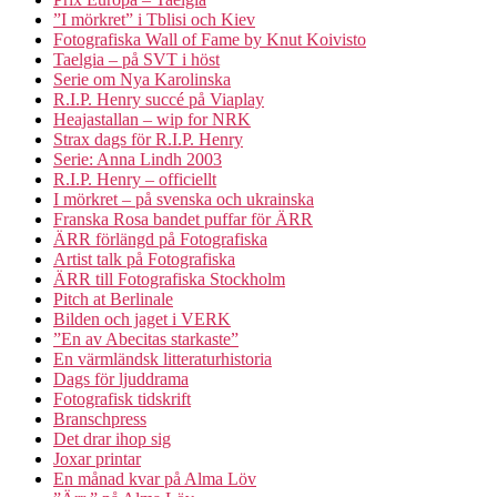
”I mörkret” i Tblisi och Kiev
Fotografiska Wall of Fame by Knut Koivisto
Taelgia – på SVT i höst
Serie om Nya Karolinska
R.I.P. Henry succé på Viaplay
Heajastallan – wip for NRK
Strax dags för R.I.P. Henry
Serie: Anna Lindh 2003
R.I.P. Henry – officiellt
I mörkret – på svenska och ukrainska
Franska Rosa bandet puffar för ÄRR
ÄRR förlängd på Fotografiska
Artist talk på Fotografiska
ÄRR till Fotografiska Stockholm
Pitch at Berlinale
Bilden och jaget i VERK
”En av Abecitas starkaste”
En värmländsk litteraturhistoria
Dags för ljuddrama
Fotografisk tidskrift
Branschpress
Det drar ihop sig
Joxar printar
En månad kvar på Alma Löv