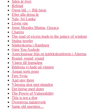
Julen är över
Befriad
Ögon blå –> Blå ögon
Efter alla dessa år
Yala, Sri Lanka
Livets väg
Jorge Morales Maima, Oaxaca
Charros
The road of excess leads to the palace of wisdom
Stulna juveler
Städerskorna i Hamburg
Ogre You Asshole
Anteckningar från en kärlekskonferens i Alperna
Round, round, round
Vägen till framgång
Bilderna vi hade på väggen
Annan sorts pogo
Free Syria
And stay there
Vågorna slog mot stranden
Det börjar med slutet
The Power of Vulnerability
This is not a dog
Övergivna mästerverk
Same old question…