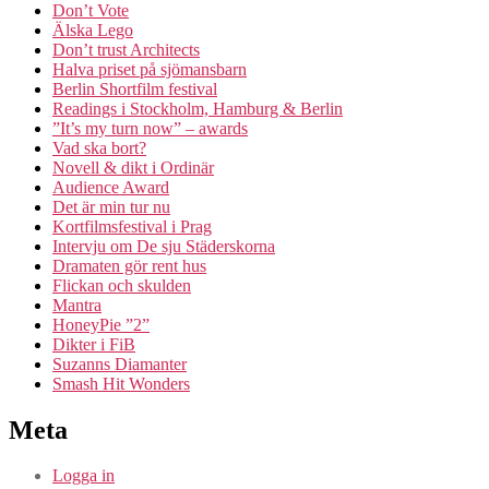
Don’t Vote
Älska Lego
Don’t trust Architects
Halva priset på sjömansbarn
Berlin Shortfilm festival
Readings i Stockholm, Hamburg & Berlin
”It’s my turn now” – awards
Vad ska bort?
Novell & dikt i Ordinär
Audience Award
Det är min tur nu
Kortfilmsfestival i Prag
Intervju om De sju Städerskorna
Dramaten gör rent hus
Flickan och skulden
Mantra
HoneyPie ”2”
Dikter i FiB
Suzanns Diamanter
Smash Hit Wonders
Meta
Logga in