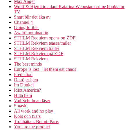
Max Anger
Wolff & Hjerdt to adapt Katarina Wennstam crime books for
TV
Snart blir det åka av
Channel 4
Going further
Award nomination
STHLM Requiem opens on ZDF
STHLM Rekviem teaser/trailer
STHLM Rekviem trailer
STHLM Rekviem på ZDF
STHLM Rekviem
The best minds
Europe is lost – let them eat chaos
Prediction
De röjer igen
Im Dunkel
Idiot America?
Hitta hem
Vad Schulman läser
Smash!
All work and no play
Kors och tvärs
Trollhättan. Beirut. Paris
You are the product