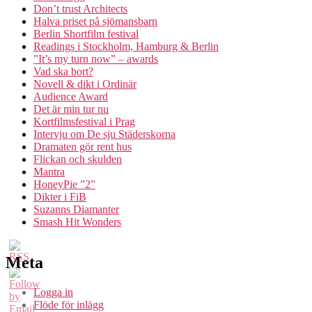
Don’t trust Architects
Halva priset på sjömansbarn
Berlin Shortfilm festival
Readings i Stockholm, Hamburg & Berlin
”It’s my turn now” – awards
Vad ska bort?
Novell & dikt i Ordinär
Audience Award
Det är min tur nu
Kortfilmsfestival i Prag
Intervju om De sju Städerskorna
Dramaten gör rent hus
Flickan och skulden
Mantra
HoneyPie ”2”
Dikter i FiB
Suzanns Diamanter
Smash Hit Wonders
Meta
Logga in
Flöde för inlägg