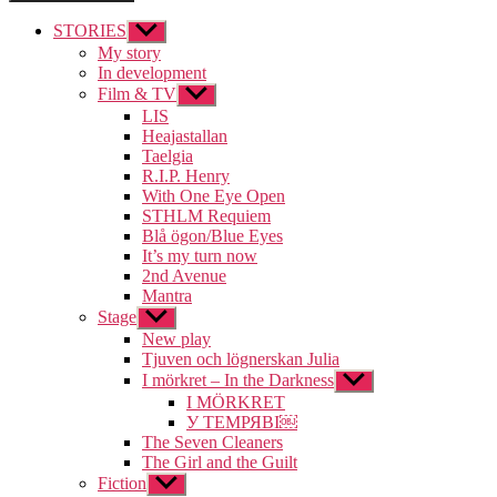
STORIES
Visa
undermeny
My story
In development
Film & TV
Visa
undermeny
LIS
Heajastallan
Taelgia
R.I.P. Henry
With One Eye Open
STHLM Requiem
Blå ögon/Blue Eyes
It’s my turn now
2nd Avenue
Mantra
Stage
Visa
undermeny
New play
Tjuven och lögnerskan Julia
I mörkret – In the Darkness
Visa
undermeny
I MÖRKRET
У ТЕМРЯВІ￼
The Seven Cleaners
The Girl and the Guilt
Fiction
Visa