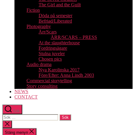
The Girl and the Guilt
Fiction
Döda på semester
Befriad/Liberated
Photography
Ärr/Scars
ÄRR/SCARS – PRESS
At the slaughterhouse
Fordringsägare
Stulna juveler
Chosen pics
Audio drama
Nya Karolinska 2017
Före/Efter: Anna Lindh 2003
Commercial storytelling
Story consulting
NEWS
CONTACT
Sök
Sök
efter:
Stäng
sökningen
Stäng menyn