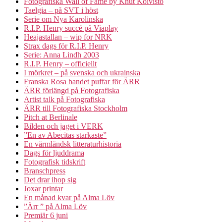
Fotografiska Wall of Fame by Knut Koivisto
Taelgia – på SVT i höst
Serie om Nya Karolinska
R.I.P. Henry succé på Viaplay
Heajastallan – wip for NRK
Strax dags för R.I.P. Henry
Serie: Anna Lindh 2003
R.I.P. Henry – officiellt
I mörkret – på svenska och ukrainska
Franska Rosa bandet puffar för ÄRR
ÄRR förlängd på Fotografiska
Artist talk på Fotografiska
ÄRR till Fotografiska Stockholm
Pitch at Berlinale
Bilden och jaget i VERK
”En av Abecitas starkaste”
En värmländsk litteraturhistoria
Dags för ljuddrama
Fotografisk tidskrift
Branschpress
Det drar ihop sig
Joxar printar
En månad kvar på Alma Löv
”Ärr ” på Alma Löv
Premiär 6 juni