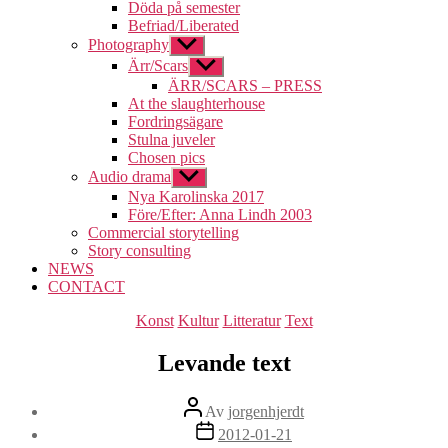
undermeny
Döda på semester
Befriad/Liberated
Photography
Visa
undermeny
Ärr/Scars
Visa
undermeny
ÄRR/SCARS – PRESS
At the slaughterhouse
Fordringsägare
Stulna juveler
Chosen pics
Audio drama
Visa
undermeny
Nya Karolinska 2017
Före/Efter: Anna Lindh 2003
Commercial storytelling
Story consulting
NEWS
CONTACT
Kategorier
Konst
Kultur
Litteratur
Text
Levande text
Inläggsförfattare
Av
jorgenhjerdt
Inläggsdatum
2012-01-21