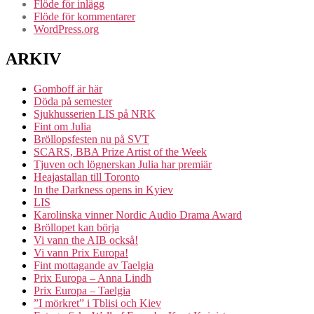
Flöde för inlägg
Flöde för kommentarer
WordPress.org
ARKIV
Gomboff är här
Döda på semester
Sjukhusserien LIS på NRK
Fint om Julia
Bröllopsfesten nu på SVT
SCARS, BBA Prize Artist of the Week
Tjuven och lögnerskan Julia har premiär
Heajastallan till Toronto
In the Darkness opens in Kyiev
LIS
Karolinska vinner Nordic Audio Drama Award
Bröllopet kan börja
Vi vann the AIB också!
Vi vann Prix Europa!
Fint mottagande av Taelgia
Prix Europa – Anna Lindh
Prix Europa – Taelgia
”I mörkret” i Tblisi och Kiev